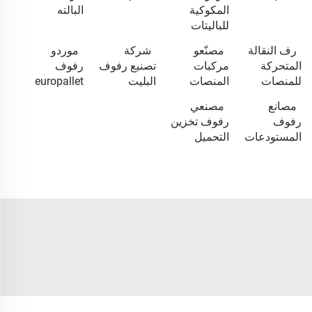
المكوكية
البالته
للباليتات
رف النقالة
مصنّعو
شركة
موردو
المتحركة
مركبات
تصنيع رفوف
رفوف
للمنصات
المنصات
البليت
europallet
مصانع
مصنعي
رفوف
رفوف تخزين
المستودعات
التحميل