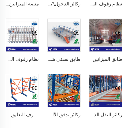
نظام رفوف الباليت الثقيلة الواجب
ركائز الدخول\/المرور
منصة الميزانين الهيكلية الفولاذية
طابق الميزانين الداعم للرفوف
طابق نصفي شديد التحمل للمستودعات
نظام رفوف الميزانين عالي التحمل
رف التعليق
ركائز النقل الذكية
ركائز تدفق الألواح البالتيّة