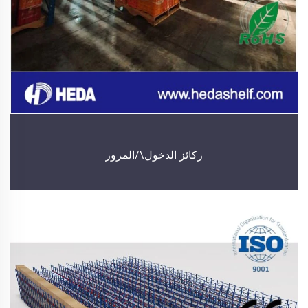
ركائز الدخول\/المرور