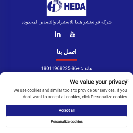
شركة قوانغتشو هيدا للاستيراد والتصدير المحدودة
اتصل بنا
هاتف:
+86-18011968225
واتساب:
+86-18011968225
We value your privacy
البريد الإلكتروني:
[email protected]
We use cookies and similar tools to provide our services. If you
Address: رقم 133-1، طريق تينغ يوان، طريق شينغانغ الشرقية،
don't want to accept all cookies, click Personalize cookies.
منطقة هايتشو، قوانغتشو
Accept all
حقوق الطبع والنشر © شركة قوانغتشو هيدا للاستيراد والتصدير
Personalize cookies
المحدودة. جميع الحقوق محفوظة -
سياسة الخصوصية
-
المدونة