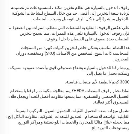
رفوف الدخول بالسيارة هي نظام تخزين مكثف للمستودعات تم تصميمه
لزيادة سعة التخزين إلى أقصى حد من خلال السماح للشاحنات الشوكية
بالدخول مباشرةً إلى هيكل الرف لتوصيل وسحب المنصات.
على عكس الرفوف التقليدية للمنصات التي تتطلب ممرات بين الصفوف،
فإن رفوف الدخول بالسيارة تلغي هذه الممرات، مما يسمح بتخزين
المنصات بعدة صفوف على القضبان داخل الرفوف.
هذا النظام مناسب بشكل خاص لتخزين كميات كبيرة من المنتجات
المتجانسة ذات التنوع المنخفض من الأصناف (SKU) ومنخفضة دوران
المخزون.
يرتبط رفنا للدخول بالسيارة بشعاع صندوقي قوي وأعمدة عمودية سميكة،
ويمكنه تحمل ما يصل إلى
3000 كجم/الطبقة لأي منصات قياسية.
لماذا تختار رفوف المنصات HEDA؟ يتم معالجة مكونات رفوفنا باستخدام
الغسيل الحمضي والفسفرة. مما يمنحها مقاومة أفضل للصدأ ويجعل طلاء
المسحوق أكثر فعالية.
تشمل ميزاته سعة التحميل الثقيلة، التشغيل السهل، التركيب البسيط،
القابلية الواسعة للاستخدام، الصديق للمعدات الشوكية، مقاومة التآكل إلخ،
مما يجعله خيارًا مثاليًا للمخازن والخدمات اللوجستية ومراكز التوزيع
ومستودعات التبريد إلخ.