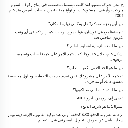
ج: نحن شركة تصنيع. لقد كانت مصنعنا متخصصة في إنتاج رفوف السوبر
ماركت، وأرفف المستودعات، وأنواع مختلفة من منصات العرض منذ عام
2001.
س: أين يقع مصنعكم؟ هل يمكنني زيارة المكان؟
أ: مصنعنا يقع في فوشان، قوانغدونغ. نرحب بكم زيارتكم في أي وقت
تكونون متاحين فيه.
س: ما المدة الزمنية لتسليم الطلب؟
بشكل عام، خلال 15 يومًا. كما يعتمد الأمر على كمية الطلب وتصميم
الرفوف.
س: ما هو الحد الأدنى لكمية الطلب؟
أ: يعتمد الأمر على مشروعك. نحن نقدم خدمات التخطيط وحلول مخصصة
لمستودعاتك أو متاجرك.
س: ما الشهادات التي تمتلكونها؟
أ: سي إي، روهس، آيزو 9001
السؤال: ما هو شرط الدفع؟
الإجابة: شروط الدفع: 30% كدفعة أولى عند توقيع الفاتورة الإرشادية، ويتم
سداد الباقي عن طريق التحويل المصرفي قبل التسليم.