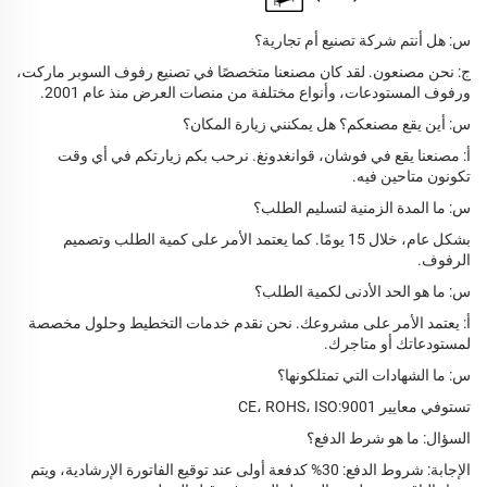
س: هل أنتم شركة تصنيع أم تجارية؟
ج: نحن مصنعون. لقد كان مصنعنا متخصصًا في تصنيع رفوف السوبر ماركت،
ورفوف المستودعات، وأنواع مختلفة من منصات العرض منذ عام 2001.
س: أين يقع مصنعكم؟ هل يمكنني زيارة المكان؟
أ: مصنعنا يقع في فوشان، قوانغدونغ. نرحب بكم زيارتكم في أي وقت
تكونون متاحين فيه.
س: ما المدة الزمنية لتسليم الطلب؟
بشكل عام، خلال 15 يومًا. كما يعتمد الأمر على كمية الطلب وتصميم
الرفوف.
س: ما هو الحد الأدنى لكمية الطلب؟
أ: يعتمد الأمر على مشروعك. نحن نقدم خدمات التخطيط وحلول مخصصة
لمستودعاتك أو متاجرك.
س: ما الشهادات التي تمتلكونها؟
تستوفي معايير CE، ROHS، ISO:9001
السؤال: ما هو شرط الدفع؟
الإجابة: شروط الدفع: 30% كدفعة أولى عند توقيع الفاتورة الإرشادية، ويتم