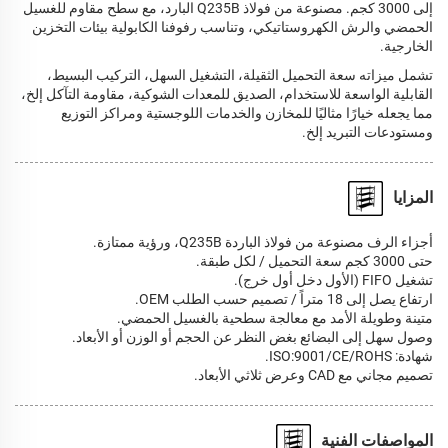
إلى 3000 كجم. مصنوعة من فولاذ Q235B البارد، مع سطح مقاوم للغسيل
الحمضي والرش الكهروستاتيكي، وتناسب رفوفنا الكابولية بيئات التخزين
الخارجية.
تشمل ميزاته سعة التحميل الثقيلة، التشغيل السهل، التركيب البسيط،
القابلية الواسعة للاستخدام، الصديق للمعدات الشوكية، مقاومة التآكل إلخ،
مما يجعله خيارًا مثاليًا للمخازن والخدمات اللوجستية ومراكز التوزيع
ومستودعات التبريد إلخ.
المزايا
أجزاء الرف مصنوعة من فولاذ الباردة Q235B، ورؤية ممتازة.
حتى 3000 كجم سعة التحميل / لكل طبقة.
تشغيل FIFO (الأول دخل أول خرج).
ارتفاع يصل إلى 18 متراً / تصميم حسب الطلب OEM.
متينة وطويلة الأمد مع معالجة سطحية بالغسيل الحمضي.
وصول سهل إلى البضائع بغض النظر عن الحجم أو الوزن أو الأبعاد.
شهادة: ISO:9001/CE/ROHS.
تصميم مجاني مع CAD وعرض ثلاثي الأبعاد.
المواصفات الفنية