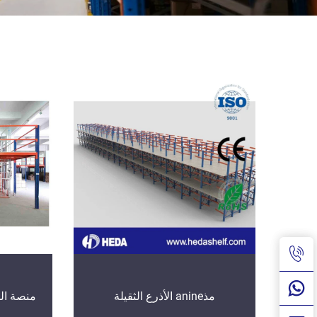
مذanine الأذرع الثقيلة
منصة الم