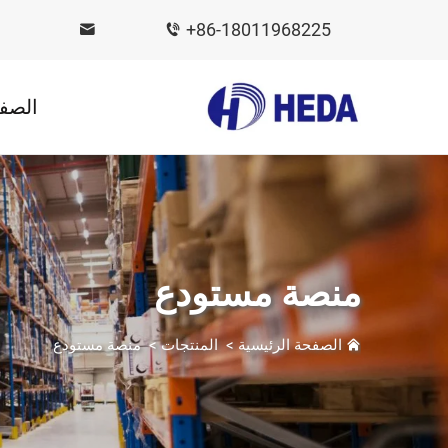
+86-18011968225
الصفح
منصة مستودع
الصفحة الرئيسية
>
المنتجات
>
منصة مستودع