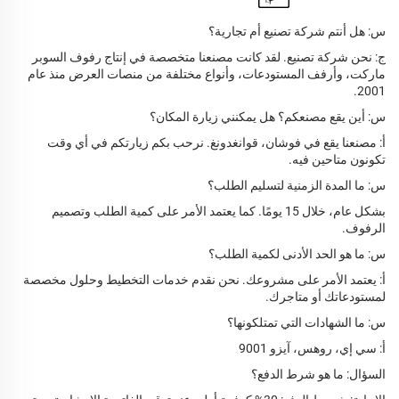
س: هل أنتم شركة تصنيع أم تجارية؟
ج: نحن شركة تصنيع. لقد كانت مصنعنا متخصصة في إنتاج رفوف السوبر
ماركت، وأرفف المستودعات، وأنواع مختلفة من منصات العرض منذ عام
2001.
س: أين يقع مصنعكم؟ هل يمكنني زيارة المكان؟
أ: مصنعنا يقع في فوشان، قوانغدونغ. نرحب بكم زيارتكم في أي وقت
تكونون متاحين فيه.
س: ما المدة الزمنية لتسليم الطلب؟
بشكل عام، خلال 15 يومًا. كما يعتمد الأمر على كمية الطلب وتصميم
الرفوف.
س: ما هو الحد الأدنى لكمية الطلب؟
أ: يعتمد الأمر على مشروعك. نحن نقدم خدمات التخطيط وحلول مخصصة
لمستودعاتك أو متاجرك.
س: ما الشهادات التي تمتلكونها؟
أ: سي إي، روهس، آيزو 9001
السؤال: ما هو شرط الدفع؟