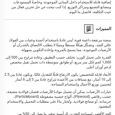
إضافية قابلة للاستخدام داخل المباني الموجودة، وخاصةً المستودعات
ومصانع التصنيع ومراكز التوزيع. إذا كنت تبحث عن حل تخزين فعال من
حيث التكلفة، فاتصل بنا اليوم.
المميزات
منصة مرتفعة داعمة قوية: تُبنى عادةً باستخدام أعمدة وعتبات من الفولاذ
عالي الشد، وتشكّل هيكلًا مستقلًا ومتينًا لا يتطلب الالتصاق بالجدران أو
الأرضيات الموجودة، مما يسمح بالمرونة وإعادة التكوين بسهولة.
القدرة على تحمل الوزن: تختلف حسب التطبيق، وعادة تتراوح بين 500 إلى
1,000 كجم لكل متر مربع، أو طوابق متوسطة ذات تحمل ثقيل مخصص
لدعم أوزان أعلى.
الأبعاد قابلة للتخصيص: يكون الارتفاع قابلًا للتعديل غالبًا، ويكون عادةً بين 2.5
إلى 10 أمتار، مع مسافات بين الأعمدة تتراوح عادةً بين 3 إلى 6 أمتار
لتحسين توزيع الأحمال واستخدام المساحة.
خيارات الأرضيات: يمكن أن تشمل موادنا للأرضيات قضبان فولاذية مشبعة،
خشب رقائقي (Plywood)، ألواح خشبية مضغوطة (Particleboard)،
خرسانة، أو صفائح فولاذية، وتُختار بناءً على متطلبات التحميل والاستخدام
المقصود.
الحد الأقصى لمساحة التخزين الرأسية: توفير ما يصل إلى 50% من