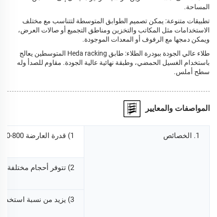
المساحة.
تطبيقات متنوعة: يمكن تصميم الطوابق المتوسطة لتتناسب مع مختلف
الاستخدامات مثل المكاتب والتخزين ومناطق التجميع أو صالات العرض،
ويمكن دمجها مع الرفوف أو المعدات الموجودة.
طلاء عالي الجودة ببودرة الطلاء: طابق Heda racking المتوسطين يعالج
باستخدام الغسيل الحمضي، وطبقة نهائية عالية الجودة. مقاوم للصدأ وله
سطح أملس.
المواصفات والمعايير
1. الخصائص
1) قدرة العارضة 800-1000 كجم
2) تتوفر أحجام مختلفة ومواصفات وألوان مختلفة لتلبية احتياجاتك المتنوعة.
3) يزيد من نسبة استخدام المساحة مع الحفاظ على سهولة الوصول إلى المنتجات.