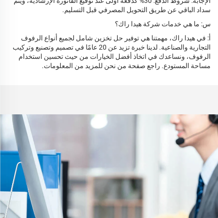
الإجابة: شروط الدفع: 30% كدفعة أولى عند توقيع الفاتورة الإرشادية، ويتم
سداد الباقي عن طريق التحويل المصرفي قبل التسليم.
س: ما هي خدمات شركة هيدا راك؟
أ: في هيدا راك، مهمتنا هي توفير حل تخزين شامل لجميع أنواع الرفوف
التجارية والصناعية. لدينا خبرة تزيد عن 20 عامًا في تصميم وتصنيع وتركيب
الرفوف، ونساعدك في اتخاذ أفضل الخيارات من حيث تحسين استخدام
مساحة المستودع. راجع صفحة من نحن للمزيد من المعلومات.