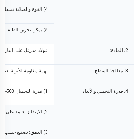
4) القوة والصلابة تمنعان تلف البضائع الناتج عن الضغط.
5) يمكن تخزين الطبقة السفلية من المنصات على الأرض، مما يقلل تكاليف البناء.
2. المادة:
فولاذ مدرفل على البارد عالي
3. معالجة السطح:
نهاية مقاومة للأتربة بعد 
4. قدرة التحميل والأبعاد:
1) قدرة التحميل: 500-1000 كجم / متر مربع.
2) الارتفاع: يعتمد على ارتفاع المستودع
3) العمق: تصنيع حسب الطلب (OEM/ODM)