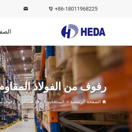
+86-18011968225
الصفح
رفوف من الفولاذ المقاوم
الصفحة الرئيسية
>
المنتجات
>
رف صناعي
>
رفوف من 