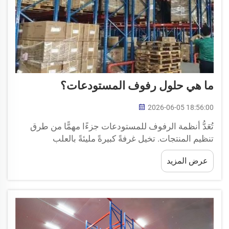
ما هي حلول رفوف المستودعات؟
2026-06-05 18:56:00
تُعَدُّ أنظمة الرفوف للمستودعات جزءًا مهمًّا من طرق
تنظيم المنتجات. تخيل غرفةً كبيرةً مليئةً بالعلب
والمنتجات في كل مكان؛ فبدون وجود شيءٍ يُثبِّت كل هذه
عرض المزيد
العناصر في أماكنها، سيتحوَّل المكان بسرعةٍ إلى فوضى
عارمة. وتتكوَّن أنظمة الرفوف من أرفف و...