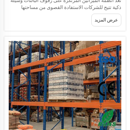
تُعَدُّ أنظمة الميزانين المرتكزة على رفوف البالتات وسيلة
ذكية تتيح للشركات الاستفادة القصوى من مساحتها
المتاحة. وهي تشمل إنشاء طبقات إضافية فوق الرف
عرض المزيد
الأصلي المخصص لبالتات التخزين. ويسمح ذلك للشركات
بتخزين كمٍّ أكبر من المنتجات دون الحاجة إلى التوسُّع
أفقيًّا في المساحة...