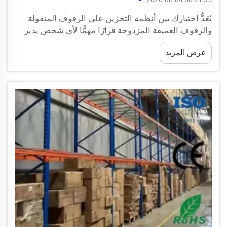
يُعَدُّ اختيارك بين أنظمة التخزين على الرفوف المنقولة
والرفوف العميقة المزدوجة قرارًا مهمًّا لأي شخص يدير
مستودعًا. وتساعد هذه الأنظمة في تنظيم البضائع
عرض المزيد
وتخزينها بكفاءة. وتتيح لك أنظمة الرفوف المنقولة
الوصول إلى كل رفٍّ لوحده لتخزين الباليتات...