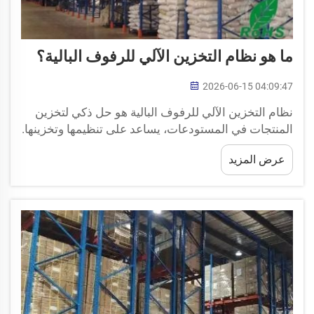
ما هو نظام التخزين الآلي للرفوف البالية؟
2026-06-15 04:09:47
نظام التخزين الآلي للرفوف البالية هو حل ذكي لتخزين
المنتجات في المستودعات، يساعد على تنظيمها وتخزينها.
ويستخدم هذا النظام الروبوتات لتحريك البالات — وهي
عرض المزيد
تلك الألواح المسطحة المستخدمة لنقل البضائع — مع
الحد الأدنى من العمل اليدوي. تخيّل غرفةً ضخمةً مليئة
بالرفوف...