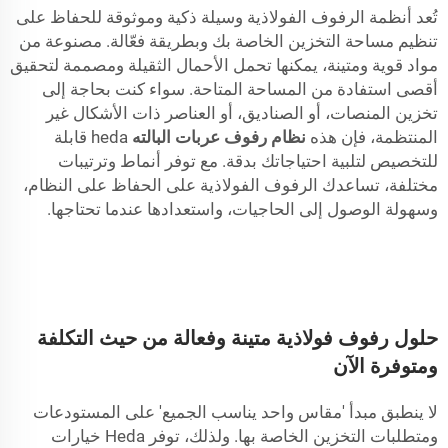
تُعد أنظمة الرفوف الفولاذية وسيلة ذكية وموثوقة للحفاظ على
تنظيم مساحة التخزين الخاصة بك وبطريقة فعّالة. مصنوعة من
مواد قوية ومتينة، يمكنها تحمل الأحمال الثقيلة ومصممة لتحقيق
أقصى استفادة من المساحة المتاحة. سواء كنت بحاجة إلى
تخزين المنصات، أو الصناديق، أو العناصر ذات الأشكال غير
المنتظمة، فإن هذه
نظام رفوف عربات البالته
heda قابلة
للتخصيص لتلبية احتياجاتك بدقة. مع توفر أنماط وترتيبات
مختلفة، تساعدك الرفوف الفولاذية على الحفاظ على النظام،
وسهولة الوصول إلى الحاجيات، واستعدادها عندما تحتاجها.
حلول رفوف فولاذية متينة وفعالة من حيث التكلفة
ومتوفرة الآن
لا ينطبق مبدأ 'مقاس واحد يناسب الجميع' على المستودعات
ومتطلبات التخزين الخاصة بها. ولذلك، توفر Heda خيارات