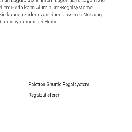
ichen Lagerplatz in Ihrem Lagerraum. Lagern Sie
Teilen: Heda kann Aluminium-Regalsysteme
. Sie können zudem von einer besseren Nutzung
m
regalsystemen bei Heda.
Paletten-Shuttle-Regalsystem
Regalzulieferer