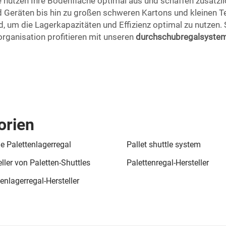
e nutzen Ihre Bodenfläche optimal aus und schaffen zusätzl
 Geräten bis hin zu großen schweren Kartons und kleinen 
d, um die Lagerkapazitäten und Effizienz optimal zu nutzen
organisation profitieren mit unseren
durchschubregalsyste
orien
le Palettenlagerregal
Pallet shuttle system
ller von Paletten-Shuttles
Palettenregal-Hersteller
enlagerregal-Hersteller