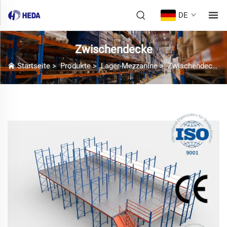
DE
Zwischendecke
Startseite
>
Produkte
>
Lager-Mezzanine
>
Zwischendecke