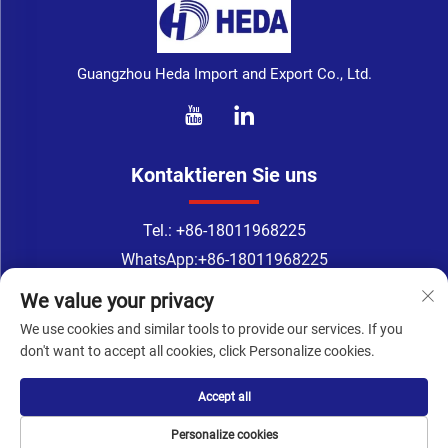
Guangzhou Heda Import and Export Co., Ltd.
Kontaktieren Sie uns
Tel.:
+86-18011968225
WhatsApp:
+86-18011968225
E-Mail:
[email protected]
We value your privacy
Address: Nr. 133-1, Tingyuan-Straße, Xingang-Oststraße, Bezirk
We use cookies and similar tools to provide our services. If you
Haizhu, Guangzhou
don't want to accept all cookies, click Personalize cookies.
Accept all
Urheberrechte © Guangzhou Heda Import and Export
Co., Ltd. Alle Rechte vorbehalten -
Personalize cookies