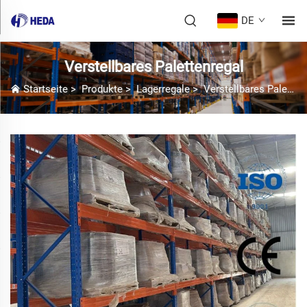
DE
Verstellbares Palettenregal
Startseite
>
Produkte
>
Lagerregale
>
Verstellbares Palettenregal