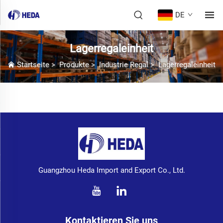
DE
Lagerregaleinheit
Startseite
>
Produkte
>
Industrie Regal
>
Lagerregaleinheit
Guangzhou Heda Import and Export Co., Ltd.
Kontaktieren Sie uns