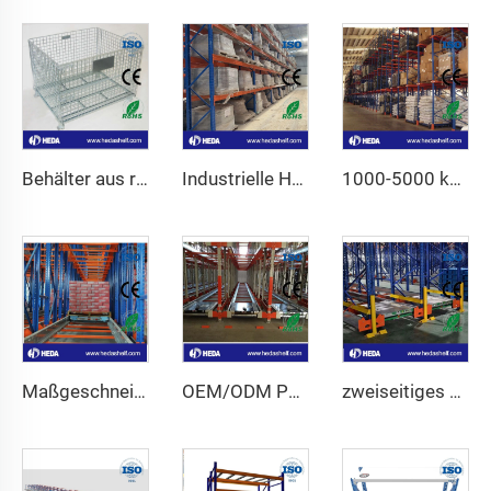
Behälter aus rostfreiem Drahtgeflecht
Industrielle Hochregale für den Großhandel
1000-5000 kg Hochkapazitäts-Regale mit verstellbaren Palettenstützen
Maßgeschneidertes Paletten-Shuttlesystem für Lagerhallen
OEM/ODM Palettenlaufrollen-Regalsystem für Kühlhäuser
zweiseitiges Radio-Shuttle-Regalsystem