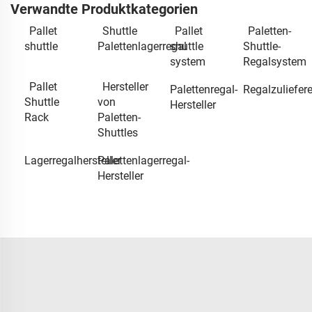
Verwandte Produktkategorien
Pallet
Shuttle
Pallet
Paletten-
shuttle
Palettenlagerregal
shuttle
Shuttle-
system
Regalsystem
Pallet
Hersteller
Palettenregal-
Regalzuliefere
Shuttle
von
Hersteller
Rack
Paletten-
Shuttles
Lagerregalhersteller
Palettenlagerregal-
Hersteller