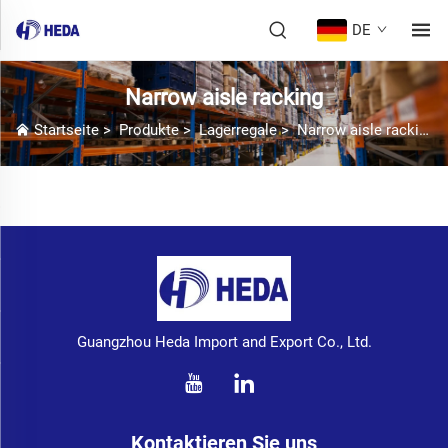
DE
Narrow aisle racking
Startseite
>
Produkte
>
Lagerregale
>
Narrow aisle racking
Guangzhou Heda Import and Export Co., Ltd.
Kontaktieren Sie uns