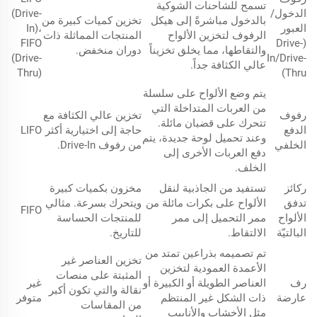
تسمح للشاحنات الشوكية
الدخول/
(Drive-
بالدخول مباشرةً إلى هيكل
تخزين كميات كبيرة من
العبور
In)،
الرفوف لتخزين الألواح
المنتجات المماثلة ذات
FIFO
(Drive-
والتقاطها، مما يخلق تخزيناً
دوران منخفض.
(Drive-
In/Drive-
عالي الكثافة جداً.
Thru)
Thru)
يتم وضع الألواح على سلسلة
من العربات المتداخلة التي
رفوف
تخزين عالي الكثافة مع
تتحرك على قضبان مائلة.
الدفع
حاجة إلى اختيارية أكثر
LIFO
وعند تحميل لوحة جديدة، يتم
الخلفي
من رفوف Drive-In.
دفع العربات الأخرى إلى
الخلف.
ركائز
تستفيد من الجاذبية لنقل
مخزون بكميات كبيرة
تدفق
الألواح على بكرات مائلة من
ويتحرك بسرعة. مثالي
FIFO
الألواح
ممر التحميل إلى ممر
للمنتجات الحساسة
البالتيّة
الالتقاط.
للتاريخ.
تم تصميمه بذراعين تمتد من
تخزين العناصر غير
الأعمدة العمودية لتخزين
المثبتة على منصات
رف
العناصر الطويلة أو الكبيرة أو
غير
نقالة والتي تكون أكبر
عارضة
ذات الشكل غير المنتظم
متوفر
من المقاسات
مثل الأخشاب والأنابيب