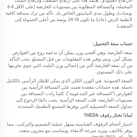
الارتفاع العمودي: يعتمد هذا على ارتفاع السقف، وارتفاع البليت
المحملة، والمسافة المطلوبة بين مستويات العارضة (على الأقل 4-6
بوصات)، وطول مدى المانيتور الخاص بك. تأكد من ترك مسافة كافية
لأنظمة الرش (عادةً ما تكون 18-24 بوصة من أعلى الحمولة إلى
السقف).
حساب سعة التحميل:
سعة العارضة: وهي أقصى وزن يمكن أن تدعمه زوج من العوارض
بشكل آمن. ويتم توفير هذه المعلومات من قبل المصنّع. يجب التأكد
من أن سعة العارضة أكبر من إجمالي وزن البليت التي تنوي تخزينها
على ذلك المستوى.
السعة العمودية: هي الوزن الكلي الذي يمكن للإطار الرأسي بالكامل
تحمله. هذه حسابات معقدة تعتمد على المسافة الرأسية بين
العوارض ("المسافة غير المدعومة"). كلما زادت المسافة بين
مستويات العارضة، قلت السعة الرأسية. يجب دائمًا الرجوع إلى
جداول السعة التحميلية التي يوفرها المصنع لأنظمتك المحددة
لماذا تختار رفوف HEDA؟
اختيار أحجام الرفوف القياسية يسهل عملية التصميم والتركيب، مما
يوفر تكاليف، ويزيد سرعة الانتقاء، ويتناسب مع مخزون متعدد