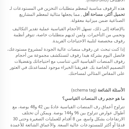
الأصناف (multi-SKU).
هذه الرفوف مناسبة لمعظم متطلبات التخزين في المستودعات لـ
تحميل أكثر، مساحة أقل
, مما يجعلها مثالية لمعظم المشاريع
الصناعية ضمن ميزانية معقولة.
بالإضافة إلى ذلك، تسهل الأحجام القياسية عملية تقدير التكاليف
وتحمي من التأخيرات. ولمن لديهم متطلبات خاصة، تتوفر أنظمة
رفوف مخصصة لتلبية الاحتياجات الفريدة.
إذا كنت تبحث عن رفوف منصات عالية الجودة لمشروع مستودعك،
فاتصل اليوم بشركة هيدا رفوف لتستكشف مجموعة من أحجام
رفوف المنصات القياسية التي تتناسب مع احتياجاتك وتفضيلات
التصميم الخاصة بك. ففريقنا الخبراء موجود لمساعدتك في العثور
على المقاس المثالي لمساحتك.
الأسئلة الشائعة
(schema tag)
ما هو حجم رف المنصات القياسي؟
تتراوح أعماق رف المنصات القياسية عادةً بين 42 و48 بوصة، مع
أطوال عوارض تتراوح بين 96 و144 بوصة. ويمكن أن تختلف
الارتفاعات بشكل واسع، من 8 أقدام للعمليات الصغيرة وحتى 30
قدمًا أو أكثر للمستودعات عالية السعة. والأعماق الشائعة للأعمدة