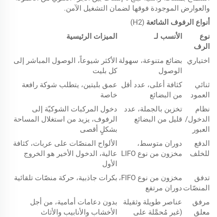
والعوارض الموجودة فوقها لضمان التشغيل الآمن.
أنواع الرفوف الشائعة
(H2)
نوع
الأنسب لـ
الميزات الرئيسية
الرف
اختياري
بضائع متنوعة، سهولة
الأكثر شيوعاً، الوصول المباشر إلى
الوصول
كل بليت
ثنائي
كثافة أعلى، عدد أقل
عمق بليتين، يتطلب شوكة رافعة
العمود
من البضائع
خاصة
نظام
تخزين بالجملة، عدد
دخول المركبات الشوكيّة إلى
الدخول/
قليل من البضائع
الرفوف، يزيد من استغلال المساحة
العبور
بشكلٍ أقصى
الدفع
دوران متوسط،
الألواح المنصّات على عربات، كثافة
للخلف
مخزون من نوع LIFO
عالية، الدخول الأخير هو الخروج
الأول
تدفق
مخزون من نوع FIFO،
بكرات جاذبية، حركة منصّات تلقائية
المنصّات
دوران مرتفع
مرفق
عناصر طويلة وثقيلة
بدون دعامات أمامية، من أجل
معلق
(غير مُحمَّلة على
الأخشاب والأنابيب والأثاث