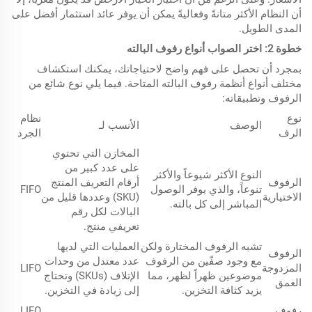
أن النظام الأكثر متانةً وفعاليةً يمكن أن يوفر عائد استثمار أفضل على
المدى الطويل.
خطوة
2
:
اختر الصواب
أنواع رفوف البالته
بمجرد أن تحصل على فهم واضح لاحتياجاتك، يمكنك استكشاف
مختلف أنواع أنظمة رفوف البالته المتاحة.
فيما يلي نوع شائع من
الرفوف وتطبيقاته:
نوع
نظام
الوصف
الأنسب لـ
الرف
الجرد
المخازن التي تحتوي
على عدد كبير من
النوع الأكثر شيوعاً والأكثر
الرفوف
أرقام التعريف المنتج
تنوعاً، والذي يوفر الوصول
FIFO
الاختيارية
(SKU) وعددها قليل من
المباشر إلى كل بالته.
البالات لكل رقم
تعريفي منتج.
تشبه الرفوف المختارة ولكن
العمليات التي لديها
الرفوف
مع وجود صفّين من الرفوف
عدد معتدل من وحدات
المزدوجة
LIFO
موضوعين ظهراً لظهر، مما
الإتلاف (SKUs) وتحتاج
العمق
يزيد كثافة التخزين.
إلى زيادة في التخزين.
رفوف
LIFO