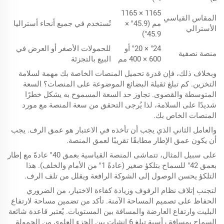
1165 × 1165
المقاس القياسي
مم (45.9" ×
تُستخدم في جميع أنحاء أستراليا
الأسترالي
45.9")
24" × 20" أو
للحمولات الأصغر أو العرض في
منصة نصفية
600 × 400 مم
البيع بالتجزئة
وبخلاف ذلك، فإن قدرة تحميل المنصات الخاصة بك مهمة لسلامة
التخزين. كم تبلغ ثقيلة البضائع الموضوعة على المنصات؟ السعة
المتوسطة والقصوى. تجاوز حد السعة المسموح به يشكل خطرًا
شديدًا على السلامة، لذا يُرجى التحقق من سعة المنصة مع مورد
المنصات الخاص بك.
والعامل الثاني الذي يجب أن تأخذه في الاعتبار هو عمق الرف. يجب
أن يكون عمق الإطار مطابقًا تقريبًا لعمق المنصة.
على سبيل المثال، تتماشى المنصة القياسية بعمق 40" عادةً مع إطار
بعمق 42" للسماح بتلكؤ صغير (عادةً 1" من الأمام والخلف). هذا
التلكؤ يحسن الوصول إلى الشوكة الرافعة ويقلل من تلف الرف.
لتجنب إتلاف نظام الرفوف وزيادة كفاءة الاختيار، من الضروري
الحفاظ على تصميم المساحة الآمنة.
تأكد من تضمين مساحة لارتفاع
البليت وارتفاع العارضة والمسافة بين المستويات. يُعتبر قاعدة شائعة
السماح بمسافة رأسية تبلغ 6 إنشات بين الجزء العلوي من الحمولة