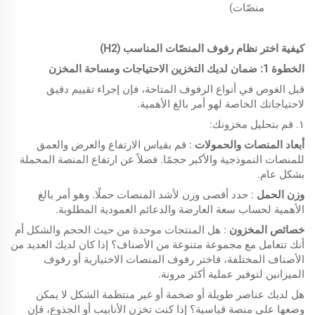
منصّات)
كيفية
اختر نظام رفوف المنصّات المناسب (H2)
الخطوة 1:
ضمان
لديك
التخزين
الاحتياجات ومساحة المخزن
قبل الغوص في أنواع الرفوف المتاحة، فإن إجراء تقييم دقيق
لاحتياجاتك الخاصة لهو أمر بالغ الأهمية.
١. قم بتحليل مخزونك:
أبعاد المنصات والحمولات
: قم بقياس الارتفاع والعرض والعمق
للمنصات النموذجية والأكبر حجمًا. فضلاً عن ارتفاع المنصة المحملة
بشكل عام.
وزن الحمل
: حدد أقصى وزن لأشد المنصات حملًا. وهو أمر بالغ
الأهمية لحساب سعة العارضة والدعائم العمودية المطلوبة.
خصائص المخزون
: هل المنتجات موحدة من حيث الحجم والشكل أم
أنك تتعامل مع مجموعة متنوعة من الأصناف؟
إذا كان لديك العديد من
الأصناف المختلفة، فاختر رفوف المنصات الاختيارية أو رفوف
الميزانين لتوفير عملية أكثر مرونة.
هل لديك عناصر طويلة أو ضخمة أو غير منتظمة الشكل لا يمكن
وضعها على منصة قياسية؟
إذا كنت تخزن الأنابيب أو الجذوع، فإن