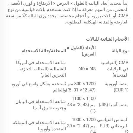
ابدأ بتحديد أبعاد البالته (الطول × العرض × الارتفاع) والوزن الأقصى
المحمل. من المهم معرفة ما إذا كنت تستخدم بالات قياسية من نوع
GMA، أو بالات يورو، أو أحجام مخصصة. يحدد وزن البالة كلًا من سعة
العارضة والمتانة الهيكلية المطلوبة.
الأحجام الشائعة للبالات
الأبعاد (الطول ×
نوع البالة
المنطقة/حالة الاستخدام
العرض)
GMA (القياسية
شائعة الاستخدام في أمريكا
في الولايات
48" × 40"
الشمالية (البقالة، التجزئة،
المتحدة)
التخزين العام)
منصة أوروبية
1200 × 800 مم
تُستخدم بشكل واسع في أوروبا
(EUR 1)
(47. 2" × 31. 5")
والعالم
1100 × 1100
شائعة الاستخدام في اليابان
منصة آسيا (JIS)
مم (43. 3" × 43.
وجنوب شرق آسيا
3")
المقاس القياسي
1200 × 1000
شائعة الاستخدام في المملكة
البريطاني (EUR
مم (47. 2" × 39.
المتحدة وأوروبا
4")
2)