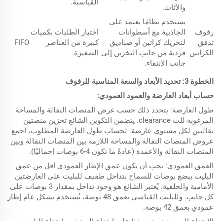
القياسية.
والأثاث.
يستخدم نظامًا يعتمد على
رفوف
الجاذبية مع أسطوانات
اختيار الطلبات بكميات
تدفق
لتحريك كراتين أو صناديق
كبيرة من العناصر
FIFO
الكراتين
فردية من جانب التخزين إلى
الصغيرة.
جانب الانتقاء.
الخطوة 3:
تحديد الأبعاد والسعة المناسبة للرفوف
حساب أبعاد العارضة والعمود العمودي:
طول العارضة: يتحدد ذلك حسب عرض المنصات النقالة والمساحة
المرغوبة للت clearance. يتضمن التكوين الشائع تخزين منصتين
نقالتين لكل مستوى عارضة. لحساب طول العارضة المطلوب، اجمع
عروض المنصات النقالة والمساحة اللازمة بين المنصات النقالة وبين
المنصات النقالة والأعمدة (عادةً ما تكون 4-6 بوصات إجماليًا).
العمق العمودي: يجب أن يكون عمق الإطار العمودي أقل من عمق
البليت ببضع بوصات للسماح بتداخل طفيف للبليت على العارضتين
الأمامية والخلفية. يُعتبر الشائع هو وجود تداخل بمقدار 3 بوصات على
كل جانب. وللبليت القياسي بعمق 48 بوصة، يُستخدم بشكل عام إطار
عمودي بعمق 42 بوصة.