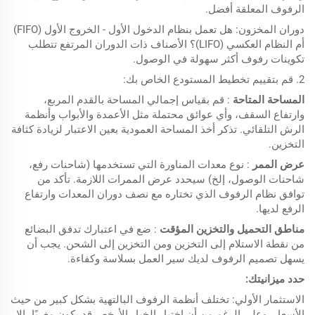
الرفوف المعلقة أفضل.
دوران المخزون: هل تعمل بنظام الدخول الأول - الخروج الأول (FIFO)
أم النظام العكسي (LIFO)؟ الأصناف ذات الدوران المرتفع تتطلب
تكوينات رفوف أكثر سهولة في الوصول.
2. قم بتقييم تخطيط المستودع الخاص بك:
المساحة المتاحة
: قم بقياس إجمالي المساحة بالقدم المربع،
وارتفاع السقف، وأي عوائق محتملة مثل الأعمدة والأبواب وأنظمة
الرش التلقائي. تذكر أخذ المساحة العمودية بعين الاعتبار لزيادة كثافة
التخزين.
عرض الممر
: نوع معدات المناورة التي تستخدمها (شاحنات رفع،
شاحنات الوصول، إلخ) سيحدد عرض الممرات اللازمة. تأكد من
توافق نظام الرفوف الذي تختاره مع نصف دوران المعدات وارتفاع
الرفع لديها.
مناطق التحميل والتخزين المؤقت
: ضع في اعتبارك تدفق البضائع
من نقطة الاستلام إلى التخزين ومن التخزين إلى الشحن. يجب أن
يسهل تصميم الرفوف لديك سير العمل بسلاسة وكفاءة.
حدد ميزانيتك:
الاستثمار الأولي: تختلف أنظمة الرفوف البالتهية بشكل كبير من حيث
الأسعار. وعلى الرغم من أن اختيار الخيار الأرخص قد يكون مغريًا، إلا