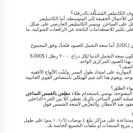
لي للأحمال الخفيفة إلى المتوسطة. أما الكانتيليفر
الأجنحة مدرفل على الساخن. ويتميز الكانتيليفر العارضي على شكل
ة أعلى بكثير للاصطدامات الناتجة عن الرافعات الشوكية، ما
تحسب سعة التحمل للذراع لكل ذراعٍ على حدة استنادًا إلى حمل موزَّع بالتساوي (UDL). أما سعة التحمل للعمود فتُحدَّد وفق المجموع
$6,000
هذا العمود المركزي الواحد.
موازية على امتداد طول الممر. وتُثبِّت الألواح الأفقية
ة معًا في هيكلٍ جامدٍ موحد. ويقوم هذا التدعيم الهيكلي بامتصاص القوى الجانبية
ن المفتوحة، نوصي باستخدام طلاء
مغلفن بالغمس الساخن
قياسي، فإن عملية الغمر الساخن بالزنك تغطي كلًّا من الجزء الداخلي
 لعقود ضد الأمطار، والتعرُّض لأشعة الشمس فوق
بالتأكيد. تتميز أعمدة الهيكلية المعلقة من HEDA بثقوب اتصال مسبقة الثقب، ومتباعدة على مراكز تبلغ ٤ بوصات (١٠١٫٦ مم) على طول
ر مزيج المنتجات أو ملفات التجميع الخاصة بك.