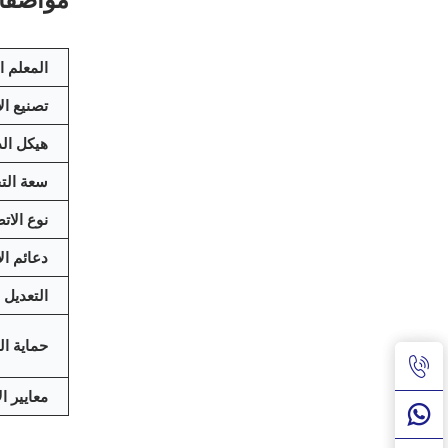
مواصفات
المعلم ا
تصنيع ال
هيكل الذ
سعة الت
نوع الات
دعائم ال
التعديل
حماية ا
معايير ال