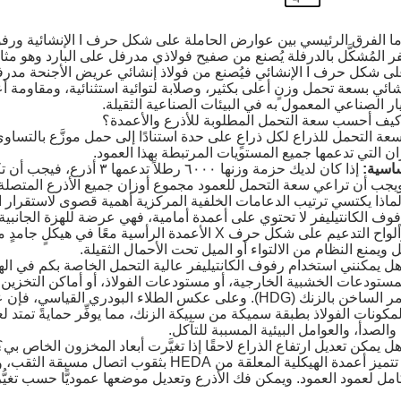
يفر المُشكَّل بالدرفلة يُصنع من صفيح فولاذي مدرفل على البارد وهو مثا
العارضي على شكل حرف I الإنشائي فيُصنع من فولاذ إنشائي عريض 
I الإنشائي بسعة تحمل وزنٍ أعلى بكثير، وصلابة لتوائية استثنائية، ومقاوم
ار الصناعي المعمول به في البيئات الصناعية الثقيلة.
ان التي تدعمها جميع المستويات المرتبطة بهذا العمود.
ساسية:
إذا كان لديك حزمة وزنها ٦٠٠٠ رطلاً تدعمها ٣ أذرع، فيجب أن تكون سعة التحمل الدنيا لكل ذراع ٢٠٠٠ رطل (
ويجب أن تراعي سعة التحمل للعمود مجموع أوزان جميع الأذرع المتصلة ب
فوف الكانتيليفر لا تحتوي على أعمدة أمامية، فهي عرضة للهزة الجانبية ال
المركزية وألواح التدعيم على شكل حرف X الأعمدة الرأسي
يل ويمنع النظام من الالتواء أو الميل تحت الأحمال الثقيلة.
مستودعات الخشبية الخارجية، أو مستودعات الفولاذ، أو أماكن التخزي
الغمر الساخن بالزنك (HDG). وعلى عكس الطلاء البودري ال
مكونات الفولاذ بطبقة سميكة من سبيكة الزنك، مما يوفِّر حمايةً تمتد
والصدأ، والعوامل البيئية المسببة للتآكل.
كامل لعمود العمود. ويمكن فك الأذرع وتعديل موضعها عموديًّا حسب تغيُّ