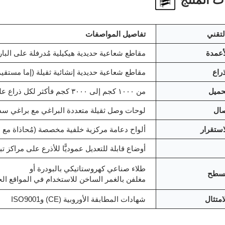
 المنتج
لتقني
تفاصيل المواصفات
أعمدة
مقاطع شعاعية حديدية هيكيلية مُدرفلة على البار
راع
مقاطع شعاعية حديدية إنشائية ثقيلة (إما مستقيمة أو ما
حميل
من ١٠٠٠ كجم إلى ٣٠٠٠ كجم فأكثر لكل ذراع على حدة؛
صال
لوحات وصل ثقيلة متعددة البراغي مع براغي سدا
استقرار
ألواح دعامة مركزية خلفية مخصصة (مُحاذاة مع 
أوضاع قابلة للتعديل عموديًّا للأذرع على مراكز تبعد ٤ بوصات (١٠١٫٦
طلاء صناعي كهروستاتيكي بالبودرة أو
لسطح
مغلفن بالغمر الساخن للاستخدام في المواقع الخ
امتثال
شهادات المطابقة الأوروبية (CE) وISO9001