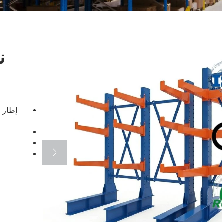
ن
إطار 