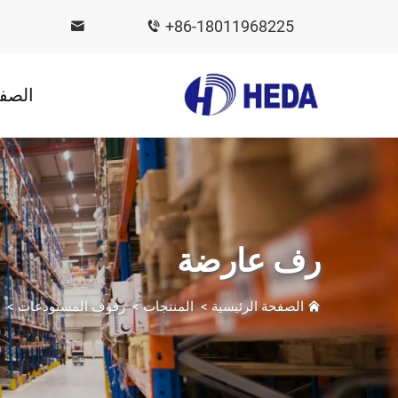
+86-18011968225
الصفح
رف عارضة
الصفحة الرئيسية
>
المنتجات
>
رفوف المستودعات
>