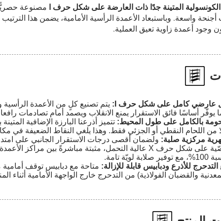
الكونسولية المتينة جدًا ذات العارضة على شكل حرف I
مصنوعة حصريًّ
I ذات أجنحة واسعة. وباستبعاد الأعمدة الرأسية الأمامية، يضمن هذا الترتيب
ن وجود أعمدة زاوية تعيق العملية.
ات
ل عارضي كامل على شكل حرف I:
يتم تصنيع كلٍ من الأعمدة الرأسية 
 يوفّر أساسًا فائق الاستقرار يمنع الانقلاب ويصمد أمام تصادمات راف
لحومة بالكامل على طول المحيط:
تتميز أذرعنا البارزة الإضافية المت
لًا من اللحام النقطي أو الجزئي فقط.
وهذا يلغي النقاط الضعيفة في مكان
رية مركزية صلبة:
أفقية ومقصّية على شكل حرف X عالية التحمل، مثبتة مباشرةً بي
 لويّة تامة.
لتدحرج للأذرع ودبابيس قابلة للإزالة:
متاحة مع دبابيس توقف أمامية مد
لمعدنية والقضبان الفولاذية) من التدحرج خارج الواجهة الأمامية أثناء المن