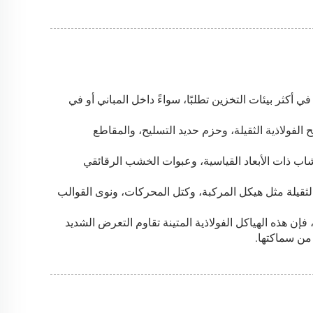
ض الحاملة على شكل حرف I من شركة HEDA للاستخدام في أكثر بيئات التخزين تطلبًا، سواءً داخل المباني أو في
 الفولاذية الثقيلة، وحزم حديد التسليح، والمقاطع
ب ذات الأبعاد القياسية، وعبوات الخشب الرقائقي
 الثقيلة مثل هيكل المركبة، وكتل المحركات، ونوى القوالب
د طلبها بتشطيب غمر ساخن بالزنك (HDG)، فإن هذه الهياكل الفولاذية المتينة تقاوم التعرض الشديد
من سماكتها.