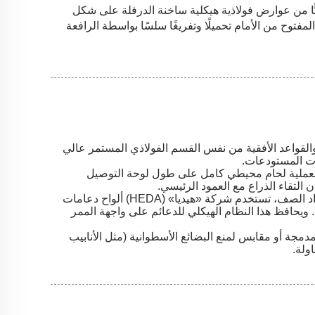
ا من عوارض فولاذية هيكلية ساخنة الدرفلة على شكل
 المفتوح من الأمام تحميلًا وتفريغًا سلسًا بواسطة الرافعة
والقواعد الأفقية من نفس القسم الفولاذي المستمر عالي
عات المستودعات.
ينة بعملية لحام محيطي كامل على طول لوحة التوصيل
 التقاء الذراع مع العمود الرئيسي.
ولضمان أقصى درجات الاستقرار الجانبي على امتداد الصف، تستخدم شركة «هيديا» (HEDA) ألواح دعامات
ن مراكز الأعمدة. ويحافظ هذا النظام الهيكلي للدعائم على واجهة الممر
مجة أو مقابس لمنع البضائع الأسطوانية (مثل الأنابيب
اولة.