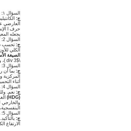
السؤال ١: ما الفرق الرئيسي بين عوارض الحاملة على شكل حرف I الإنشائية ورفوف الكانتيلفر المُشكَّلة بالدرفلة؟
ج:
الكانتيل
حرف 
يجعله المعي
السؤال 2: كيف أحسب سعة التحمل المطلوبة للأذرع والأعمدة؟
ج:
الكلي للأوز
الصيغة الأ
\div 3$
)، 
السؤال 3: لماذا يكتسي ترتيب الدعامات الخلفية المركزية أهمية قصوى لاستقرار الصف؟
ج:
بما أن ر
أثناء التحم
السؤال 4: هل يمكنني استخدام رفوف الكانتيليفر عالية التحمل الخاصة بكم في الهواء الطلق؟
ج:
نعم. ولل
(HDG)
والخارجي ل
البنفسجية، 
السؤال 5: هل يمكن تعديل ارتفاع الذراع لاحقًا إذا تغيَّرت أبعاد المخزون الخاص بي؟
ج:
الارتفاع ال