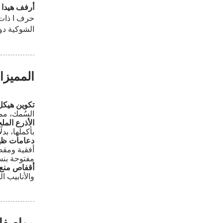
أرفف هيدا 
حرف 
الشوكية دو
المميز
تكوين هيك
السُمك، مما
الأذرع الم
بأكملها، بد
دعامات ظه
مفتوحة بنسبة 100%، مع توفير صلابة
أقفاص منع ا
والأنابيب ا