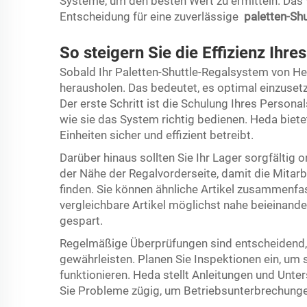
Systeme, um den besten Wert zu ermitteln. Das 
Entscheidung für eine zuverlässige
paletten-Sh
So steigern Sie die Effizienz Ihr
Sobald Ihr Paletten-Shuttle-Regalsystem von Hed
herausholen. Das bedeutet, es optimal einzusetze
Der erste Schritt ist die Schulung Ihres Personals
wie sie das System richtig bedienen. Heda bietet
Einheiten sicher und effizient betreibt.
Darüber hinaus sollten Sie Ihr Lager sorgfältig or
der Nähe der Regalvorderseite, damit die Mitarb
finden. Sie können ähnliche Artikel zusammenfas
vergleichbare Artikel möglichst nahe beieinand
gespart.
Regelmäßige Überprüfungen sind entscheidend,
gewährleisten. Planen Sie Inspektionen ein, um 
funktionieren. Heda stellt Anleitungen und Unte
Sie Probleme zügig, um Betriebsunterbrechunge