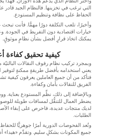
واختر النظام الذي يدعم هذه الأوزان. فهذا يج
التي ترغب في تخزينها. فالنظام الجيد قادر ع
الحفاظ على نظافة وتنظيم المستودع.
وأخيرًا، تلعب التكلفة دورًا مهمًّا. فأنت تبحث
خيارات اقتصادية دون التفريط في الجودة. وع
يمكنك اتخاذ قرارٍ أفضل بشأن نظامٍ موثوقٍ.
كيفية تحقيق كفاءة أع
وبمجرد تركيب نظام رفوف النقالات البالتيّ
يعني استخدامه بأفضل طريقةٍ ممكنةٍ لتوفي
فتأكد من أن جميع العاملين يعرفون كيفية تشغي
الفريق للنقالات بأمان وكفاءة.
وبالإضافة إلى ذلك، نظِّم المستودع بعناية. وو
يضطر العمال للتنقُّل لمسافات طويلة للوصول إ
لديك منتجات عديدة، فاحرص على إبقاء الأصنا
الطلبات.
وتُعد الفحوصات الدورية أمرًا جوهريًّا للحف
جميع المكونات بشكلٍ سليم. وتقدِّم «هيدا» أدلة