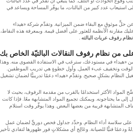
نب وقوع الحوادث أو التلف. كما ينبغي أن تفكر في عدد البالتات
لى استيعاب عدد كبير من البالتات، ما يوفّر المساحة ويساعد في
 عن حلٍّ موثوقٍ مع البقاء ضمن الميزانية. وتقدِّم شركة «هيدا»
ليك مقارنة الأنظمة للعثور على أفضل قيمة. وبمعرفة هذه النقاط،
نظام رفوف عربات البالته
.
لى من نظام رفوف النقالات البالتيّة الخاص بك
ة من «هيدا» في مستودعك، سترغب في الاستفادة القصوى منه. وهذا
ر الوقت وتخفيف عبء العمل. وأول خطوةٍ هي تدريب الموظفين.
ل النظام بشكلٍ صحيح. وتقدِّم «هيدا» دعمًا تدريبيًّا لضمان تشغيل
ضِّح المواد الأكثر استخدامًا بالقرب من مقدمة الرفوف، بحيث لا
لى ما يحتاجونه. ويمكنك تجميع المواد المتشابهة معًا. فإذا كانت
ف المتشابهة قريبة من بعضها البعض. وهذا يوفِّر وقت استلام
اظ على سلاسة أداء النظام. وحدِّد جداول فحص دوريٍّ لضمان عمل
ً ودعمًا فنيًّا للصيانة. وعَالِج أي مشكلاتٍ فور ظهورها لتفادي تأخير