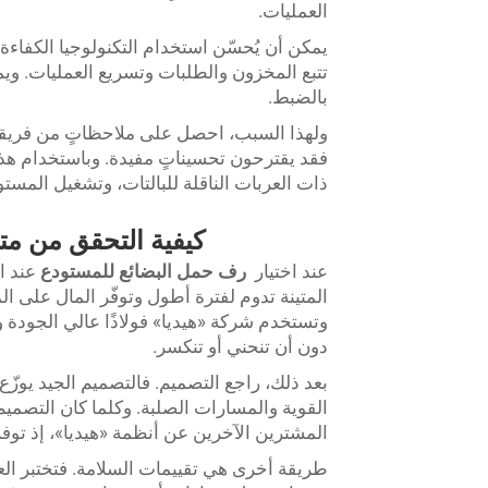
العمليات.
يمكن أن يُحسّن استخدام التكنولوجيا الكفاءة.
تتبع المخزون والطلبات وتسريع العمليات. وي
بالضبط.
ولهذا السبب، احصل على ملاحظاتٍ من فريق
فقد يقترحون تحسيناتٍ مفيدة. وباستخدام ه
ذات العربات الناقلة للبالتات، وتشغيل المست
كيفية التحقق من متا
عند اختيار
رف حمل البضائع للمستودع
عند ا
المتينة تدوم لفترة أطول وتوفّر المال على المد
وتستخدم شركة «هيديا» فولاذًا عالي الجودة و
دون أن تنحني أو تنكسر.
بعد ذلك، راجع التصميم. فالتصميم الجيد يوز
القوية والمسارات الصلبة. وكلما كان التصميم
المشترين الآخرين عن أنظمة «هيديا»، إذ توف
طريقة أخرى هي تقييمات السلامة. فتختبر العدي