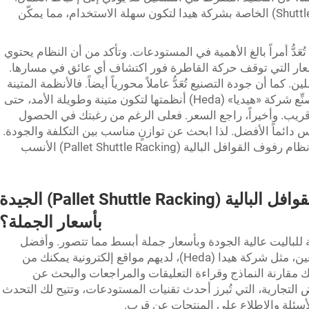
وقد صُمّمت أنظمة النقل بالسكك المنزلقة (Shuttle) الخاصة بشركة هيدا لتكون سهلة الاستخدام، مما يمكّن
َدُّ أمراً بالغ الأهمية في المستودعات. وتأكد من أن النظام يحتوي
عار التي توقف حركة القاطرة فور اكتشاف أي عائق في مسارها.
ما أن جودة التصنيع تُعَدُّ عاملاً محورياً أيضاً. فالأنظمة المتينة
تدوم لفترة أطول وتتطلب إصلاحات أقل. وتُصنِّع شركة «هيديا» (Heda) أنظمتها لتكون متينة وطويلة الأمد، حتى
قريب. وأخيراً، راجع السعر. فعلى الرغم من رغبتك في الحصول
ائماً الأفضل. لذا ابحث عن توازنٍ مناسب بين التكلفة والجودة.
وباتباع هذه المبادئ، ستقترب أكثر من اختيار نظام رفوف القوافل البالية (Pallet Shuttle Racking) الأنسب
أين يمكن شراء أنظمة رفوف القوافل البالية (Pallet Shuttle Racking) الجيدة
بأسعار الجملة؟
للباليت عالية الجودة وبأسعار جملة أبسط مما تتصور. وأفضل
مكان للبدء هو الإنترنت. ف numeros المصنّعين، مثل شركة هيدا (Heda)، لديهم مواقع إلكترونية يمكنك من
نك مقارنة النماذج وقراءة التعليقات والمراجعات والبحث عن
ض التجارية، التي تُبرز أحدث تقنيات المستودعات، وتتيح لك التحدث
أسئلة والاطلاع على المنتجات عن قرب.