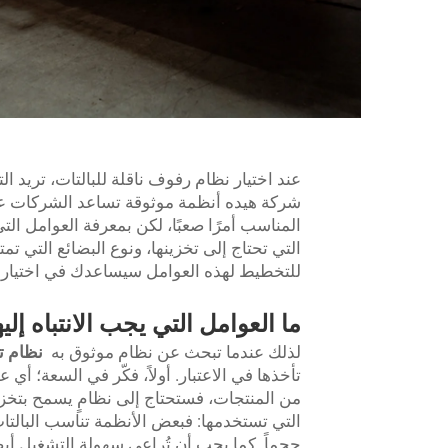
عند اختيار نظام رفوف ناقلة للبالتات، تريد الت
شركة هيده أنظمة موثوقة تساعد الشركات على 
المناسب أمرًا صعبًا، لكن بمعرفة العوامل التي
التي تحتاج إلى تخزينها، ونوع البضائع التي
للتخطيط لهذه العوامل سيساعدك في اختيار أ
ما العوامل التي يجب الانتباه إل
لذلك عندما تبحث عن نظام موثوق به
نظام تلقين t
تأخذها في الاعتبار. أولاً، فكّر في السعة؛ أي 
من المنتجات، فستحتاج إلى نظامٍ يسمح بتخزين
التي تستخدمها: فبعض الأنظمة تناسب البالتا
حجماً. كما يجب أن تُراعي سهولة التشغيل أيض