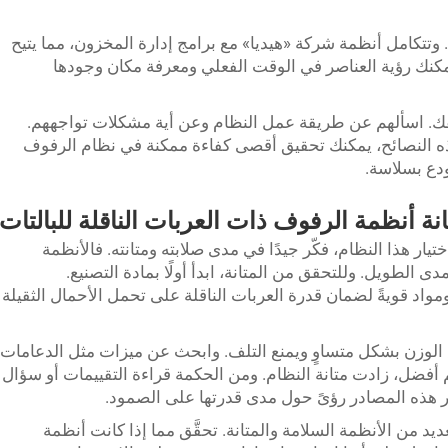
 وتتكامل أنظمة شركة «هيديا» مع برامج إدارة المخزون، مما يتيح
مكنك رؤية العناصر في الوقت الفعلي ومعرفة مكان وجودها
ك. اسألهم عن طريقة عمل النظام وعن أية مشكلات تواجههم.
ذه النصائح، يمكنك تحقيق أقصى كفاءة ممكنة في نظام الرفوف
ودع بسلاسة.
نة أنظمة الرفوف ذات العربات الناقلة للبالتات
ختيار هذا النظام، فكّر جيدًا في مدى صلابته ومتانته. فالأنظمة
ى الطويل. وللتحقق من المتانة، ابدأ أولًا بمادة التصنيع.
مواد قويةً لضمان قدرة العربات الناقلة على تحمل الأحمال الثقيلة
ّع الوزن بشكل متساوٍ ويمنع التلف. وابحث عن ميزات مثل الدعامات
 أفضل، زادت متانة النظام. ومن الحكمة قراءة التقييمات أو سؤال
ر هذه المصادر رؤىً حول مدى قدرتها على الصمود.
د من الأنظمة السلامة والمتانة. تحقَّق مما إذا كانت أنظمة