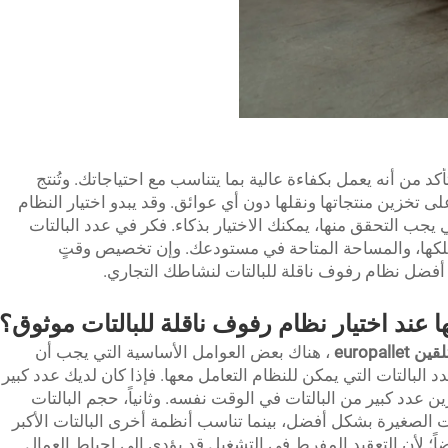
أكد من أنه يعمل بكفاءة عالية بما يتناسب مع احتياجاتك. وتُنتج
تخزين منتجاتها ونقلها دون أي عوائق. وقد يبدو اختيار النظام
 يجب التحقق منها، يمكنك الاختيار بذكاء. فكر في عدد البالتات
 تمتلكها، والمساحة المتاحة في مستودعك. وإن تخصيص وقتٍ
فضل نظام رفوف ناقلة للبالتات لنشاطك التجاري.
يها عند اختيار نظام رفوف ناقلة للبالتات موثوق؟
europalle
، هناك بعض العوامل الأساسية التي يجب أن
عدد البالتات التي يمكن للنظام التعامل معها. فإذا كان لديك عدد كبير
 عدد كبير من البالتات في الوقت نفسه. وثانياً، حجم البالتات
ت الصغيرة بشكل أفضل، بينما تناسب أنظمة أخرى البالتات الأكبر
اً؛ لأن التعقيد المفرط في التشغيل قد يؤدي إلى إحباط العمال.