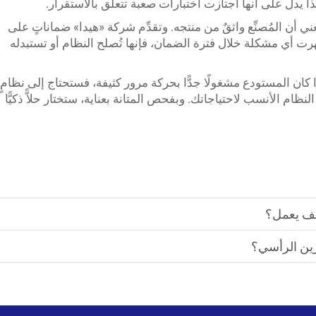
 يدل على أنها اجتازت اختبارات صعبة تتعلق بالاستقرار.
ني أن المُصنِّع واثقٌ من منتجه. وتقدِّم شركة «هيدا» ضماناتٍ على
هرت أي مشكلة خلال فترة الضمان، فإنها تُصلح النظام أو تستبدله
 كان المستودع مشغولًا جدًّا بحركة مرور كثيفة، فستحتاج إلى نظامٍ
نظام الأنسب لاحتياجاتك. وبفحص المتانة بعناية، ستختار حلاًّ ذكيًّا
كيف يعمل؟
زين الرأسي؟