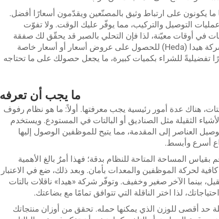
البًا ما يكونون على ارتباط وثيق بالمصنّعين ويقدّمون أسعارًا أفضل.
ليات التوصيل والتركيب، مما يوفّر عليك الوقت. ولا تفوّت
في أوقات معيّنة، لذا فإن التحلي بالصبر قد يحقّق لك صفقة
ممتازة. وأخيرًا، يمكنك التواصل مباشرةً مع شركة هيدا (Heda) للحصول على عروض أسعار أو أسعار خاصة
ًا تفضيليةً للشراء بكميات كبيرة، ما يجعل حصولك على ما تحتاجه
ما يجب أن تعرفه
تات، هناك عدة أمور رئيسية يجب معرفتها. أولاً: ما هو نظام رفوف
لأشياء الثقيلة مثل الصناديق أو البالتات في المستودع. ويستخدم
يل العناصر إلى المقدمة، مما يتيح للموظفين الوصول إليها
اع أسرع وأبسط.
قياس المساحة المتاحة للنظام بدقة؛ فهذا أمرٌ بالغ الأهمية
ية لحركة الموظفين والمعدات بأمان. وبعد ذلك، ضع في الاعتبار
قيل، بينما الآخر صغير وخفيف. وتوفّر شركة «هيدا» ناقلات بالتات
ياجاتك، لذا اختر الناقلة التي تتوافق تمامًا مع بضاعتك.
لة حد أقصى للوزن الذي يمكنها حمله. تحقق من أوزان منتجاتك