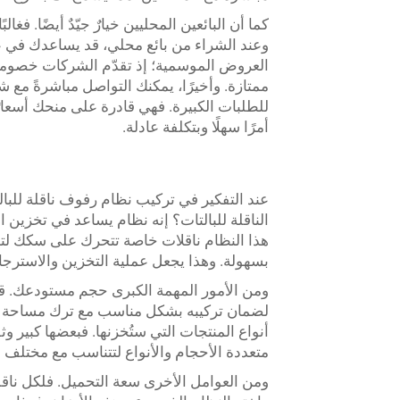
كما أن البائعين المحليين خيارٌ جيّدٌ أيضًا. فغ
وعند الشراء من بائع محلي، قد يساعدك في عم
العروض الموسمية؛ إذ تقدّم الشركات خصومات 
للطلبات الكبيرة. فهي قادرة على منحك أسعار
أمرًا سهلًا وبتكلفة عادلة.
عند التفكير في تركيب نظام رفوف ناقلة للبال
الناقلة للبالتات؟ إنه نظام يساعد في تخزين ا
هذا النظام ناقلات خاصة تتحرك على سكك لتوص
بسهولة. وهذا يجعل عملية التخزين والاسترج
ومن الأمور المهمة الكبرى حجم مستودعك. قم ب
لضمان تركيبه بشكل مناسب مع ترك مساحة كاف
أنواع المنتجات التي ستُخزنها. فبعضها كبير وث
متعددة الأحجام والأنواع لتتناسب مع مختلف احت
ومن العوامل الأخرى سعة التحميل. فلكل ناق