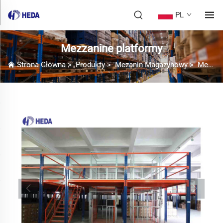
PL
Mezzanine platformy
Strona Główna
>
Produkty
>
Mezanin Magazynowy
>
Mezzanine platformy