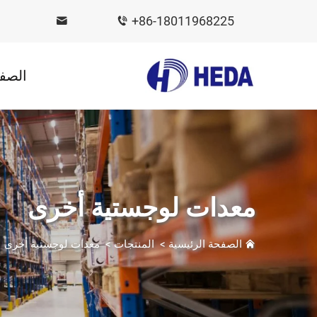
+86-18011968225
الصفح
معدات لوجستية أخرى
الصفحة الرئيسية
>
المنتجات
>
معدات لوجستية أخرى