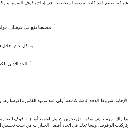
شركة تصنيع. لقد كانت مصنعنا متخصصة في إنتاج رفوف السوبر مار
أ: مصنعنا يقع في فوشان، قوا
بشكل عام، خلال 15 يومًا. كما يعتمد الأمر على كمية الطلب وتصميم الرفوف.
أ: الحد الأدنى للكمية للطلب (MOQ) لقفص 
الإجابة: شروط الدفع: 30% كدفعة أولى عند توقيع الفاتورة الإرشادية، ويتم سداد الباقي عن طريق التحويل المصرفي قبل التسليم.
تركيب الرفوف، ونساعدك في اتخاذ أفضل الخيارات من حيث تحسين ا