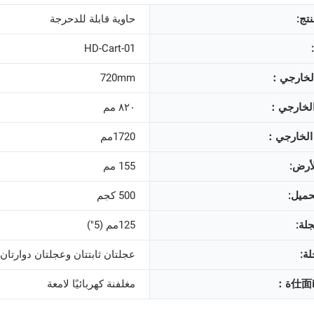
تج:
حاوية قابلة للدحرجة
HD-Cart-01
الخارجي：
720mm
الخارجي：
٨٢٠ مم
ع الخارجي：
1720مم
لأرض:
155 مم
حميل:
500 كجم
لة:
125مم (5")
لة:
عجلتان ثابتتان وعجلتان دوارتان
مغلفنة كهربائيًا لامعة