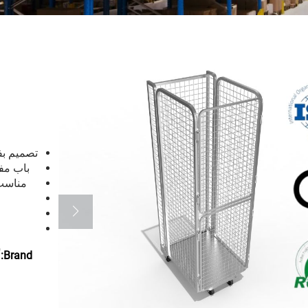
تصميم بف
باب مف
مناسب 
أ
Brand: