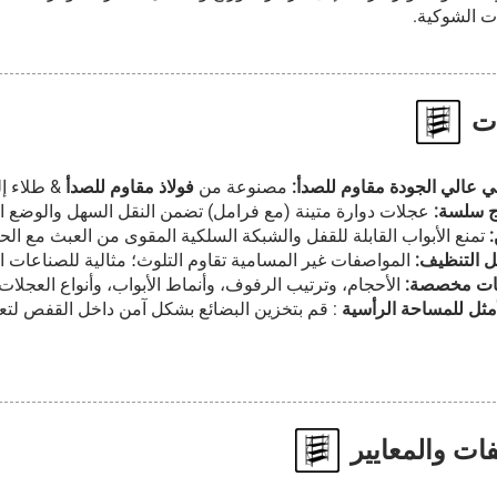
ات الشوكية.
ات
ي عالي الجودة مقاوم للصدأ:
مصنوعة من
فولاذ مقاوم للصدأ
& طلاء إ
ج سلسة:
عجلات دوارة متينة (مع فرامل) تضمن النقل السهل والوضع ا
:
تمنع الأبواب القابلة للقفل والشبكة السلكية المقوى من العبث مع الح
 التنظيف:
المواصفات غير المسامية تقاوم التلوث؛ مثالية للصناعات ا
ينات مخصصة:
الأحجام، وترتيب الرفوف، وأنماط الأبواب، وأنواع العجلات
أمثل للمساحة الرأسية
: قم بتخزين البضائع بشكل آمن داخل القفص لتعظ
ات والمعايير