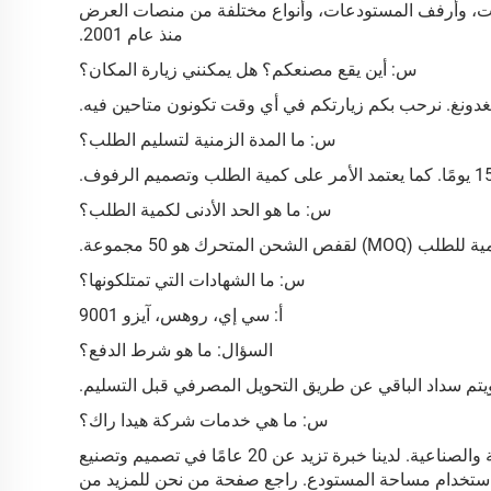
كت، وأرفف المستودعات، وأنواع مختلفة من منصات العرض
منذ عام 2001.
س: أين يقع مصنعكم؟ هل يمكنني زيارة المكان؟
نغدونغ. نرحب بكم زيارتكم في أي وقت تكونون متاحين فيه.
س: ما المدة الزمنية لتسليم الطلب؟
س: ما هو الحد الأدنى لكمية الطلب؟
الشحن المتحرك هو 50 مجموعة.
س: ما الشهادات التي تمتلكونها؟
أ: سي إي، روهس، آيزو 9001
السؤال: ما هو شرط الدفع؟
س: ما هي خدمات شركة هيدا راك؟
أ: في هيدا راك، مهمتنا هي توفير حل تخزين شامل لجميع أنواع الرفوف التجارية والصناعية. لدينا خبرة تزيد عن 20 عامًا في تصميم وتصنيع
ستخدام مساحة المستودع. راجع صفحة من نحن للمزيد من