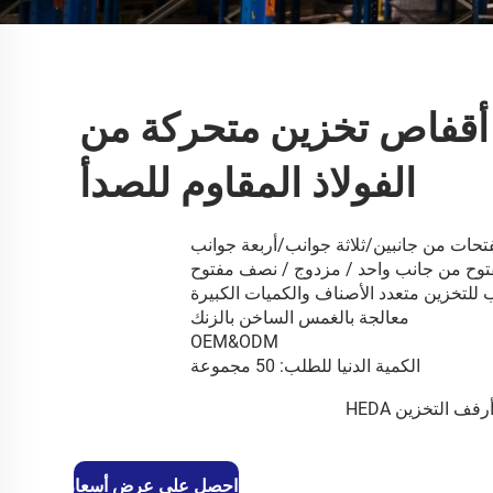
أقفاص تخزين متحركة من
الفولاذ المقاوم للصدأ
تحات من جانبين/ثلاثة جوانب/أربعة جوانب
توح من جانب واحد / مزدوج / نصف مفتوح
للتخزين متعدد الأصناف والكميات الكبيرة
معالجة بالغمس الساخن بالزنك
OEM&ODM
الكمية الدنيا للطلب: 50 مجموعة
رفف التخزين HEDA
احصل على عرض أسعار