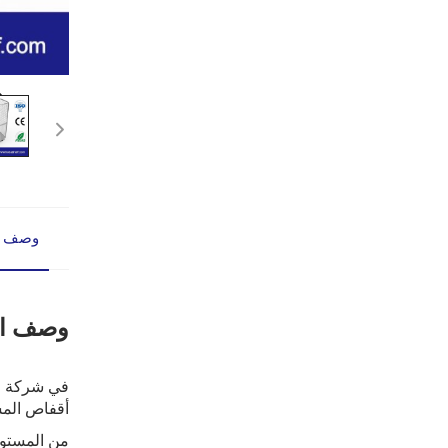
وصف ا
وصف ال
أقفاص المس
من المستود