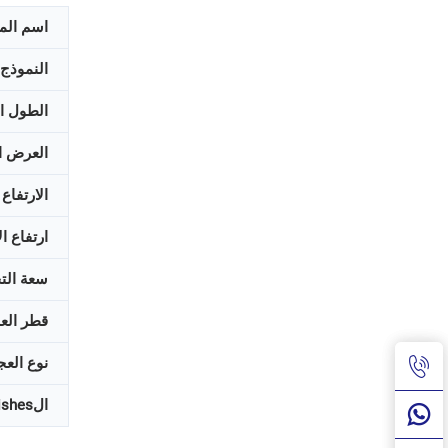
اسم المن
النموذج:
الطول 
العرض 
الارتفا
ارتفاع ا
سعة الت
قطر العج
نوع العج
ال仕面ishesة：