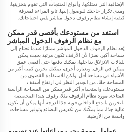
الإضافية التي تمتلكها، وأنواع المنتجات التي تقوم بتخزينها،
ومدى تكرار حاجتك للوصول إليها. تابع القراءة لمعرفة
كيفية إنشاء نظام رفوف دخول مباشر يلبي احتياجاتك.
استفد من مستودعك بأقصى قدر ممكن
مع نظام الرفوف الدخول المباشر
يُعد نظام الرفوف الدخول المباشر ممتازًا عندما تحتاج إلى
مساحة أكبر. نظرًا لأن الأرفف تكون مرتبة بحيث يمكن
للبالات الانزلاق بداخلها، يمكنك دفعها حتى أقصى عمق
ممكن في الرف. وبعبارة أخرى، يمكنك تخزين كمية أكبر من
الأشياء في مساحة أقل. ولكن للاستفادة القصوى من
المساحة حقًا، من الجدير النظر في ارتفاع أسقف
مستودعك، واستخدام أكبر قدر ممكن من المساحة الرأسية
المتاحة.
مورد نظام الرفوف
مثلًا، رفوف هيدا المخصصة
للتخزين بالدفع الداخلي قوية جدًا لدرجة أنها يمكن أن تكون
عالية جدًا، مما يمكّنك من تكديس البضائع وتوفير مساحات
واسعة من الأرضية.
عوامل مهمة يجب مراعاتها عند تصميم