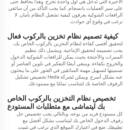
الأخيرة التي تُدخل هي أول واحدة تخرج. وهذا يحافظ حتى
على سير العمليات بانسجام. كما يجب التأكد من أن سائقي
الرافعات الشوكية يعرفون كيفية تشغيل النظام بأمان. لا
ترغب في وقوع أي حوادث.
كيفية تصميم نظام تخزين بالركوب فعال
لتحقيق أقصى كفاءة لنظام التخزين بالركوب الخاص بك،
يجب تصميمه لتحقيق الإنتاجية. ويشمل ذلك تنظيم
الممرات والأجنحة بحيث يمكن للرافعات الشوكية الدخول
والخروج بكفاءة. وينبغي أيضًا التفكير في تلوين العناصر أو
تسميتها لتسهيل مهمة السائقين في العثور على ما يبحثون
عنه بشكل أسرع. ويمكن لشركة Heda تخصيص تشكيل
الرفوف الخاصة بك لتتناسب تمامًا مع مستودعك.
تخصيص نظام التخزين بالركوب الخاص
بك ليتماشى مع متطلبات المستودع
كل مستودع فريد من نوعه، وبالتالي يجب تخصيص حل
رفوف الدخول الخاص بك ليتناسب بشكل أفضل مع
تطبيقك. ضع في اعتبارك الموقع الذي ترغب في تثبيت