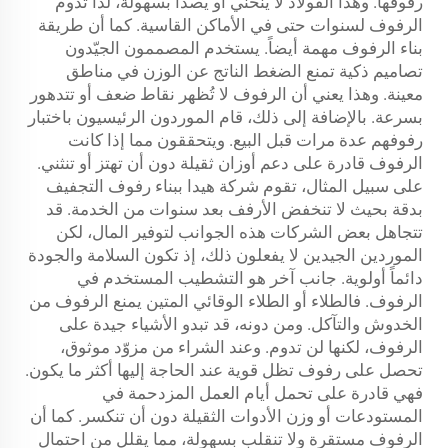
رفوفها. وهذا الفولاذ لا ينحني أو يصدأ بسهولة، لذا تدوم
الرفوف لسنوات حتى في الأماكن القاسية. كما أن طريقة
بناء الرفوف مهمة أيضاً. يستخدم المصممون الجيّدون
تصاميم ذكية تمنع الضغط الناتج عن الوزن في مناطق
معينة. وهذا يعني أن الرفوف لا تُظهر نقاط ضعف أو تتدهور
بسرعة. بالإضافة إلى ذلك، قام الموردون الرئيسيون باختبار
رفوفهم عدة مرات قبل البيع. ويتحققون مما إذا كانت
الرفوف قادرة على دعم أوزان ثقيلة دون أن تهتز أو تنثني.
على سبيل المثال، تقوم شركة هيدا ببناء رفوف التجفيف
بدقة بحيث لا تنخفض الأرفف بعد سنوات من الخدمة. قد
تتجاهل بعض الشركات هذه الجوانب لتوفير المال، لكن
الموردين الجيدين لا يفعلون ذلك، إذ تكون السلامة والجودة
دائماً أولوية. جانب آخر هو التشطيب المستخدم في
الرفوف. فالطلاء أو الطلاء الوقائي المتين يمنع الرفوف من
الخدوش والتآكل. ومن دونه، قد تبدو الأشياء جيدة على
الرفوف، لكنها لن تدوم. وعند الشراء من مزوّد موثوق،
تحصل على رفوف تظل قوية عند الحاجة إليها أكثر ما يكون.
فهي قادرة على تحمل أيام العمل المزدحمة في
المستودعات أو وزن الأدوات الثقيلة دون أن تنكسر. كما أن
الرفوف مستقرة ولا تنقلب بسهولة، مما يقلل من احتمال