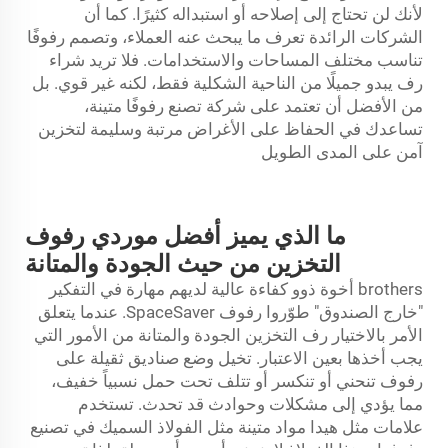
لأنك لن تحتاج إلى إصلاحه أو استبداله كثيرًا. كما أن
الشركات الرائدة تعرف ما يبحث عنه العملاء، وتصمم رفوفًا
تناسب مختلف المساحات والاستخدامات. فلا تريد شراء
رف يبدو جميلًا من الناحية الشكلية فقط، لكنه غير قوي. بل
من الأفضل أن تعتمد على شركة تصنع رفوفًا متينة،
تساعدك في الحفاظ على الأغراض مرتبة وسليمة لتخزين
آمن على المدى الطويل
ما الذي يميز أفضل موردي رفوف
التخزين من حيث الجودة والمتانة
brothers أخوة ذوو كفاءة عالية لديهم مهارة في التفكير
"خارج الصندوق" طوّروا رفوف SpaceSaver. عندما يتعلق
الأمر بالاختيار
رف التخزين
الجودة والمتانة من الأمور التي
يجب أخذها بعين الاعتبار. تخيل وضع صناديق ثقيلة على
رفوف تنحني أو تنكسر أو تتلف تحت حمل نسبياً خفيف،
مما يؤدي إلى مشكلات وحوادث قد تحدث. تستخدم
علامات مثل هيدا مواد متينة مثل الفولاذ السميك في تصنيع