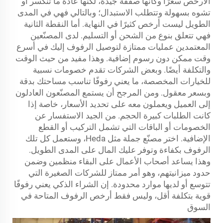
الأرخص سعرًا وكأنها صفقة جيدة، لكنها عادة ما تنكسر أو
تشوه بسهولة وتتطلب الاستبدال؛ وبالتالي فهي في المدى
الطويل ليست أرخص كثيرًا في النهاية. أما النقطة الثانية
فهي تتعلق بنوع من الشحن أو التسليم. لدى المصنّعين
المعتمدين عمليات ممتازة لتوصيل الرفوف إليك في أسرع
وقت ممكن دون رسوم إضافية. وهذا مفيد من حيث الوقت
والتكلفة أيضًا. وبعض الشركات تقدم خصومات نسبية
للخيارات المخصصة، ما يعني رفوفًا تناسب مساحتك بدقة
وبسعر معقول. ومن المرجح أن يستمع المصنّعون العادلون
إلى العميل ويعملون معه على تحديد الأسعار، خاصة إذا
كانت الطلبات كبيرة الحجم. من الجيد الاستفسار عن
الخصومات أو الباقات التي تشمل التركيب أو القطع
الإضافية. اختر مصنّع جملة مثل Heda، وستعمل كل تلك
الرفوف بكفاءة وتوفر عليك المال على المدى الطويل.
وهذا يساعد أصحاب الأعمال على البقاء منظمين وضمن
حدود ميزانيتهم، وهو أمر ممتاز للشركات الصغيرة التي
تتوسع أو لديها موارد محدودة. إن الشراء الذكي يعني رفوفًا
قوية بتكلفة أقل، وليس فقط أرخص الرفوف المتاحة في
السوق