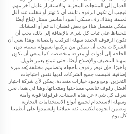
العمال إلى المنتجات المخزنة. والاستقرار عامل آخر مهم.
فيجب أن تكون الرفوف ثابتة، أي لا تهتز أو تنقلب عند أقل
لمسة. وهناك رف سلكي أسود أساسي ممتاز (يُباع أيضًا
بشكل منفصل هنا) مع بعض قضبان الدعم أو المشابك
للحفاظ على ثبات كل شيء. بالإضافة إلى ذلك، يجب أن
تكون الرفوف الجيدة سهلة التركيب والصيانة. وهذا يعني أن
الشركات يجب أن تتمكن من تركيبها بسهولة نسبية، دون
الحاجة إلى أدوات أو معرفة متخصصة. كما ينبغي أن تكون
سهلة التنظيف والإصلاح أيضًا، حتى تتمتع بعمر طويل.
وأخيرًا، فإن توفر رفوف بأحجام وتصاميم مختلفة يُعد ميزة
إضافية. فليست جميع الشركات لديها نفس احتياجات
التخزين، ومع وجود خيارات متعددة، يمكن لأي شركة اختيار
أفضل رفوف تناسب مساحتها ومنتجاتها. وهنا في هيدا، نحن
نعرف كل شيء عن هذه الصفات. فرفوفنا قوية وآمنة
وسهلة الاستخدام لجميع أنواع الاستخدامات التجارية.
ونضمن الجودة لنكسب ثقة عملائنا وليعتمدوا على أنظمتنا
كل يوم