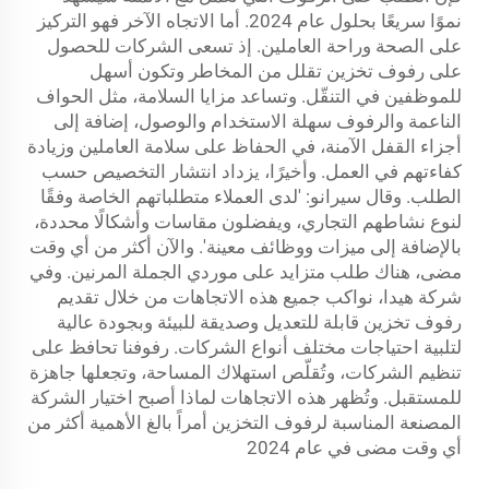
نموًا سريعًا بحلول عام 2024. أما الاتجاه الآخر فهو التركيز
على الصحة وراحة العاملين. إذ تسعى الشركات للحصول
على رفوف تخزين تقلل من المخاطر وتكون أسهل
للموظفين في التنقّل. وتساعد مزايا السلامة، مثل الحواف
الناعمة والرفوف سهلة الاستخدام والوصول، إضافة إلى
أجزاء القفل الآمنة، في الحفاظ على سلامة العاملين وزيادة
كفاءتهم في العمل. وأخيرًا، يزداد انتشار التخصيص حسب
الطلب. وقال سيرانو: 'لدى العملاء متطلباتهم الخاصة وفقًا
لنوع نشاطهم التجاري، ويفضلون مقاسات وأشكالًا محددة،
بالإضافة إلى ميزات ووظائف معينة'. والآن أكثر من أي وقت
مضى، هناك طلب متزايد على موردي الجملة المرنين. وفي
شركة هيدا، نواكب جميع هذه الاتجاهات من خلال تقديم
رفوف تخزين قابلة للتعديل وصديقة للبيئة وبجودة عالية
لتلبية احتياجات مختلف أنواع الشركات. رفوفنا تحافظ على
تنظيم الشركات، وتُقلّص استهلاك المساحة، وتجعلها جاهزة
للمستقبل. وتُظهر هذه الاتجاهات لماذا أصبح اختيار الشركة
المصنعة المناسبة لرفوف التخزين أمراً بالغ الأهمية أكثر من
أي وقت مضى في عام 2024