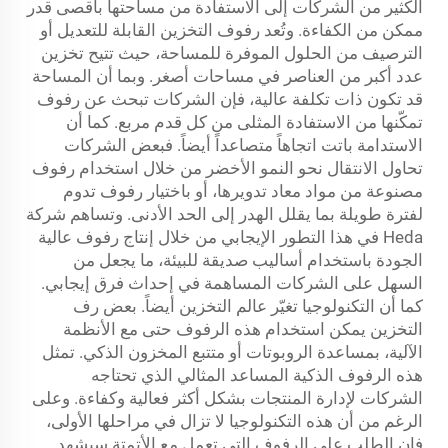
الكثير من الشركات إلى الاستفادة من مساحتها بأقصى قدر
ممكن من الكفاءة. وتُعد رفوف التخزين القابلة للتعديل أو
الترصيف من الحلول الموفرة للمساحة، حيث تتيح تخزين
عدد أكبر من العناصر في مساحات أصغر. وبما أن المساحة
قد تكون ذات تكلفة عالية، فإن الشركات تبحث عن رفوف
تمكّنها من الاستفادة المثلى من كل قدم مربع. كما أن
الاستدامة باتت اتجاهاً متصاعداً أيضاً. فبعض الشركات
تحاول الانتقال نحو النمو الأخضر من خلال استخدام رفوف
مصنوعة من مواد معاد تدويرها، أو باختيار رفوف تدوم
لفترة طويلة بما يقلل الهدر إلى الحد الأدنى. وتساهم شركة
Heda في هذا التطور الإيجابي من خلال إنتاج رفوف عالية
الجودة باستخدام أساليب صديقة للبيئة، ما يجعل من
السهل على الشركات المساهمة في إحداث فرق إيجابي.
كما أن التكنولوجيا تغيّر عالم التخزين أيضاً. بعض
رف
التخزين
يمكن استخدام هذه الرفوف حتى مع الأنظمة
الآلية، بمساعدة الروبوتات أو متتبع المخزون الذكي. تمثل
هذه الرفوف الذكية المساعد المثالي الذي تحتاجه
الشركات لإدارة المنتجات بشكل أكثر فعالية وكفاءة. وعلى
الرغم من أن هذه التكنولوجيا لا تزال في مراحلها الأولى،
فإن الطلب على الرفوف التي تعمل مع الأتمتة سيشهد