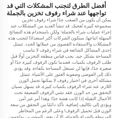
أفضل الطرق لتجنب المشكلات التي قد
تواجهها عند شراء رفوف تخزين بالجملة
يمكن أن يكون من الصعب جدًا شراء رفوف تخزين
بمجموعة كبيرة تُعجبك. قد تنشأ العديد من المشكلات عند
إجراء عمليات شراء بالجملة؛ ولكن باستخدام هذه النصائح
السهلة اتباعها، ستكون الشركات أكثر استعدادًا لتجنب هذه
المشكلات والاستفادة القصوى من عملائها الجدد. تتمثل
إحدى المشاكل الشائعة في شراء رفوف لا تناسب
المساحة بشكل جيد. يجب قياس منطقة التخزين أولًا قبل
طلب الرفوف بكميات. فعندما تكون الرفوف كبيرة جدًا أو
صغيرة جدًا، فإنها لن تستغل المساحة بكفاءة. وقد يؤدي
ذلك إلى الفوضى وصعوبة العثور على الأشياء. تتمثل
مشكلة أخرى في اختيار رفوف لا يمكنها تحمل الوزن
اللازم. عند شراء الرفوف بكميات كبيرة، قد يسهل نسيان
التحقق من حد الوزن. فقد تنثني الرفوف الضعيفة تحت
الأحمال الثقيلة إذا كانت هشة جدًا. وهذا أمر غير آمن
ويؤدي إلى تكاليف إضافية. تأكد دائمًا من التحقق من سعة
الوزن قبل تحميل الرفوف! وعلى الرغم من المخاطر
المرتبطة بالشراء بالجملة، إلا أن بعض المشترين يواجهون