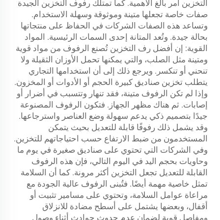
التخزين أمر بالغ الأهمية. كما تمتلك رفوف التخزين الجيدة
صفات خاصة تجعلها متينة وموثوقة وسهلة الاستخدام.
وتساعد هذه الصفات الشركات في الحفاظ على منتجاتها
بحالة جيدة. وتُعد المتانة إحدى السمات الرئيسية. المواد
القوية: إن أفضل
رف التخزين
تُصنع الرفوف من مواد قوية
ومتينة مثل الصلب، والتي يمكنها تحمل الأوزان الثقيلة ولا
تنحني أو تنكسر. ويرجع ذلك إلى أن استخدامها التجاري
يتطلب تخزين صناديق كبيرة الحجم أو الأدوات أو المخزون.
وإذا لم تكن الرفوف متينة، فقد تنهار وتتسبب في أضرار أو
إصابات. ثم هناك مظهر الجهاز. فتكون الرفوف المصنوعة
جيدًا بتصميم ذكي يدعم سهولة وضع العناصر واسترجاعها.
وقد يشمل ذلك رفوفًا قابلة للتعديل بحيث يتمكن
المستخدمون من ضبط الارتفاع حسب احتياجاتهم للتخزين.
وفي الشركات التي تحتوي على صناديق صغيرة في يوم ما
وحاويات بحجم اليد في اليوم التالي، فإن هذه الرفوف
القابلة للتعديل تجعل التخزين أكثر مرونة. كما أن السلامة
تمثل خاصية مهمة أيضًا. فتُبنى الرفوف عالية الجودة مع
مراعاة عوامل السلامة، وتحتوي على مسامير تثبيت أو
أقفال، وبعضها يشتمل على أسطح مضادة للانزلاق
ومفاصل قوية لضمان عدم حدوث حوادث أثناء وصول