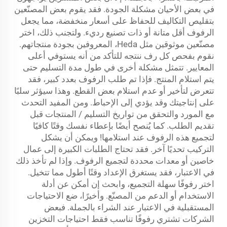
في بعض الأحيان مشكلة الجودة. فقد يقوم بعض المصنّعين
بتقليص التكاليف للحفاظ على أسعار منخفضة، مما يجعل
الرفوف أقل متانة أو ذات تصنيع رديء. ولتجنب ذلك، اختر
مصنّعين موثوقين مثل Heda، المعروفين بجودة منتجاتهم.
نقوم بفحص كل رف ننتجه للتأكد من أنه يستوفي أعلى
المعايير. تتمثل مشكلة أخرى في طول مدة التسليم حتى
يتم استلام المنتج. فإذا تم طلب الرفوف بعدد كبير، فقد
تتعرض لتأخير أو عدم استلام بعض القطع. وهذا سيؤثر سلبًا
على إنتاجيتك وقد يؤدي إلى الإحباط. ومن المفيد التحدث
مع المورد والتحقق من تواريخ التسليم / المنتجات قبل
تقديم الطلب. كما يُنصح أيضًا بإعطاء نفسك وقتًا كافيًا
لتجميع هذه الرفوف عند استلامها! ويمكن أن يشكل
التركيب تحديًا آخر. فقد تحتاج الطلبات الكبيرة إلى عمال
خاصين أو معدات محددة لتجميع الرفوف. وإذا لم تأخذ ذلك
في الاعتبار، فقد يستغرق الإعداد وقتًا أطول مما تتخيل.
اختر رفوفًا سهلة التجميع، وابحث إن أمكن عن أدلة
الاستخدام أو الدعم من المصنّع. وأخيرًا، ضع الاحتياجات
المستقبلية في الاعتبار عند الشراء بالجملة. فبعض
الشركات تشتري رفوفًا تناسب فقط احتياجات التخزين