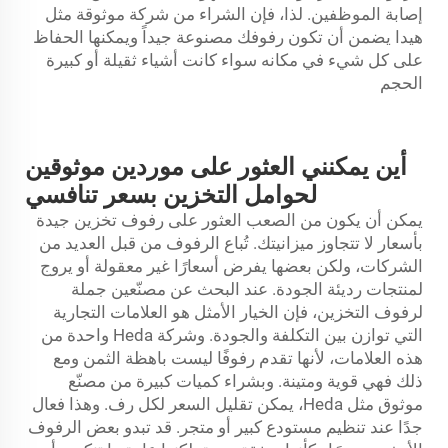
إصابة الموظفين. لذا، فإن الشراء من شركة موثوقة مثل
هيدا يضمن أن تكون رفوفك مصنوعة جيداً ويمكنها الحفاظ
على كل شيء في مكانه سواء كانت أشياء ثقيلة أو كبيرة
الحجم
أين يمكنني العثور على موردين موثوقين
لحوامل التخزين بسعر تنافسي
يمكن أن يكون من الصعب العثور على رفوف تخزين جيدة
بأسعار لا تتجاوز ميزانيتك. تُباع الرفوف من قبل العديد من
الشركات، ولكن بعضها يفرض أسعارًا غير معقولة أو يروج
لمنتجات رديئة الجودة. عند البحث عن مصنّعين جملة
لرفوف التخزين، فإن الخيار الأمثل هو العلامات التجارية
التي توازن بين التكلفة والجودة. وشركة Heda واحدة من
هذه العلامات، لأنها تقدم رفوفًا ليست باهظة الثمن ومع
ذلك فهي قوية ومتينة. وبشراء كميات كبيرة من مصنّع
موثوق مثل Heda، يمكن تقليل السعر لكل رف. وهذا فعال
جدًا عند تنظيم مستودع كبير أو متجر. قد تبدو بعض الرفوف