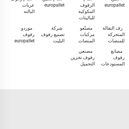
europallet
الرفوف
europallet
عربات
المكوكية
البالته
للباليتات
رف النقالة
مصنّعو
شركة
موردو
المتحركة
مركبات
تصنيع رفوف
رفوف
للمنصات
المنصات
البليت
europallet
مصانع
مصنعي
رفوف
رفوف تخزين
المستودعات
التحميل