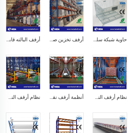
حاوية شبكة سلكية من الفولاذ المقاوم للصدأ
أرفف تخزين صناعية ذات سعة عالية للبيع
أرفف البالته قابلة للتعديل ذات السعة العالية من 1000 إلى 5000 كجم
نظام أرفف النقل المخصصة للبته في المستودعات
أنظمة أرفف نقل البالته OEM/ODM لغرف التبريد
نظام أرفف النقل اللاسلكي ثنائي الاتجاه