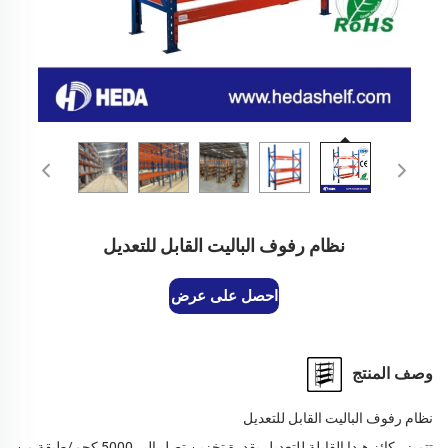
نظام رفوف الباليت القابل للتعديل
احصل على عرض أسعار
وصف المنتج
نظام رفوف الباليت القابل للتعديل
تتميز ركائز هيدا القابلة للتعديل بقدرة تخزين تصل إلى 5000 كجم/طبقة من