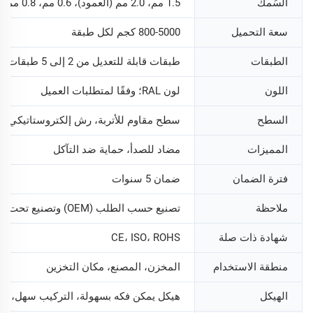
السُمك
1.5 مم، 2.0 مم (العمود)، 0.6 مم، 0.8 مم (العارضة)
سعة التحميل
800-5000 كجم لكل طبقة
الطبقات
طبقات قابلة للتعديل من 2 إلى 5 طبقات (يمكن تخصيصها)
اللون
لون RAL؛ وفقًا لمتطلبات العميل
السطح
سطح مقاوم للأتربة، رش إلكتروستاتيكي
المميزات
مضاد للصدأ، حماية ضد التآكل
فترة الضمان
ضمان 5 سنوات
ملاحظة
تصنيع حسب الطلب (OEM) وتصنيع تحت العلامة التجارية الخاصة (ODM) متاح
شهادة ذات صلة
CE، ISO، ROHS
منطقة الاستخدام
المخزن، المصنع، مكان التخزين
الهيكل
هيكل يمكن فكه بسهولة، التركيب سهل، يس