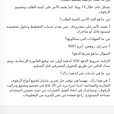
بشكل عام، خلال 15 يومًا. كما يعتمد الأمر على كمية الطلب وتصميم
الرفوف.
س: ما هو الحد الأدنى لكمية الطلب؟
أ: يعتمد الأمر على مشروعك. نحن نقدم خدمات التخطيط وحلول مخصصة
لمستودعاتك أو متاجرك.
س: ما الشهادات التي تمتلكونها؟
أ: سي إي، روهس، آيزو 9001
السؤال: ما هو شرط الدفع؟
الإجابة: شروط الدفع: 30% كدفعة أولى عند توقيع الفاتورة الإرشادية، ويتم
سداد الباقي عن طريق التحويل المصرفي قبل التسليم.
س: ما هي خدمات شركة هيدا راك؟
أ: في هيدا راك، مهمتنا هي توفير حل تخزين شامل لجميع أنواع الرفوف
التجارية والصناعية. لدينا خبرة تزيد عن 20 عامًا في تصميم وتصنيع وتركيب
الرفوف، ونساعدك في اتخاذ أفضل الخيارات من حيث تحسين استخدام
مساحة المستودع. راجع صفحة من نحن للمزيد من المعلومات.