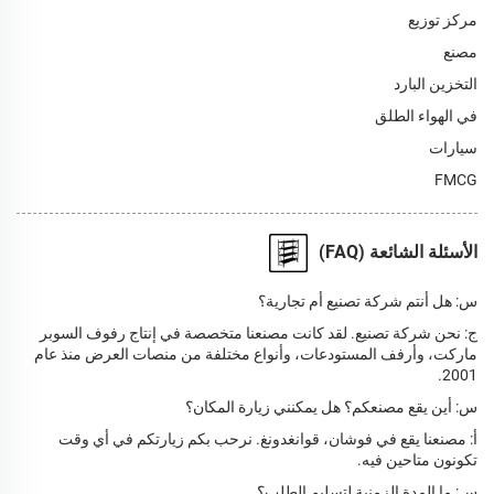
مركز توزيع
مصنع
التخزين البارد
في الهواء الطلق
سيارات
FMCG
الأسئلة الشائعة (FAQ)
س: هل أنتم شركة تصنيع أم تجارية؟
ج: نحن شركة تصنيع. لقد كانت مصنعنا متخصصة في إنتاج رفوف السوبر
ماركت، وأرفف المستودعات، وأنواع مختلفة من منصات العرض منذ عام
2001.
س: أين يقع مصنعكم؟ هل يمكنني زيارة المكان؟
أ: مصنعنا يقع في فوشان، قوانغدونغ. نرحب بكم زيارتكم في أي وقت
تكونون متاحين فيه.
س: ما المدة الزمنية لتسليم الطلب؟