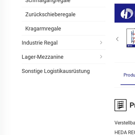
Schmalgangregale
Zurückschieberegale
Kragarmregale
Industrie Regal
Lager-Mezzanine
Sonstige Logistikausrüstung
Produ
P
Verstellb
HEDA REGA