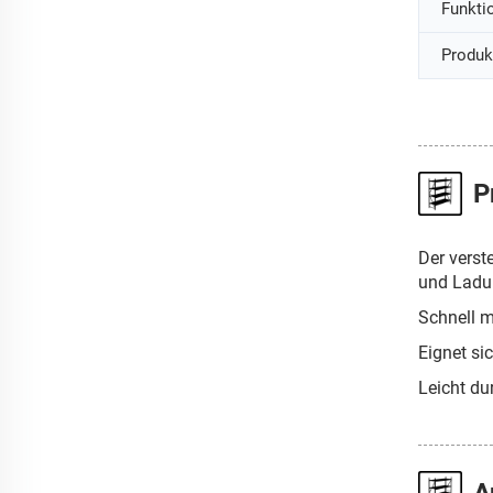
Funkti
Produk
P
Der verst
und Ladun
Schnell m
Eignet si
Leicht du