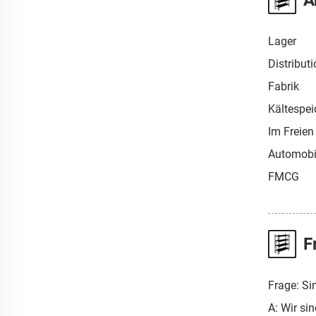
A
Lager
Distribut
Fabrik
Kältespei
Im Freien
Automobi
FMCG
F
Frage: Si
A: Wir si