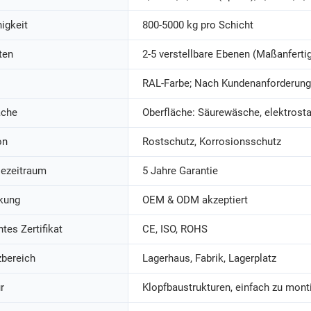
igkeit
800-5000 kg pro Schicht
ten
2-5 verstellbare Ebenen (Maßanferti
RAL-Farbe; Nach Kundenanforderung
äche
Oberfläche: Säurewäsche, elektrosta
on
Rostschutz, Korrosionsschutz
iezeitraum
5 Jahre Garantie
kung
OEM & ODM akzeptiert
tes Zertifikat
CE, ISO, ROHS
zbereich
Lagerhaus, Fabrik, Lagerplatz
r
Klopfbaustrukturen, einfach zu mont