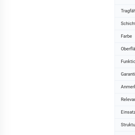
Tragfäh
Schich
Farbe
Oberfl
Funkti
Garant
Anmer
Relevan
Einsat
Struktu