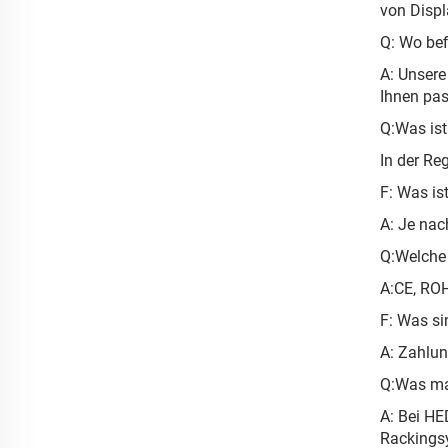
von Displ
Q: Wo bef
A: Unsere
Ihnen pas
Q:Was ist 
In der Re
F: Was is
A: Je nac
Q:Welche 
A:CE, RO
F: Was s
A: Zahlun
Q:Was ma
A: Bei HE
Rackingsy