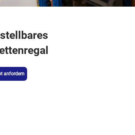
stellbares
ettenregal
t anfordern