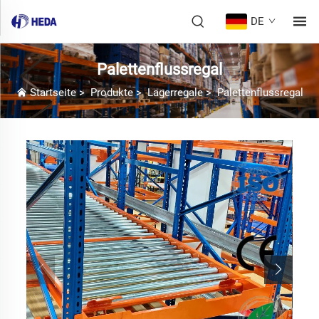
DE
Palettenflussregal
Startseite
>
Produkte
>
Lagerregale
>
Palettenflussregal