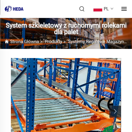
PL
System szkieletowy z ruchomymi rolekami
dla palet
Strona Główna
>
Produkty
>
Systemy Regalowe Magazynowe