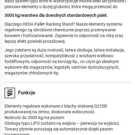
Nasz system typu drive-in wykorzystuje mocne belki skrzynkowe i
pionowe elementy o dużej grubości, które mogą przenosić do
3000 kg/warstwa dla dowolnych standardowych palet.
Dlaczego HEDA Pallet Racking Stand? Nasze elementy systemu
regałowego są obrobione chemicznie poprzez przemywanie
kwasem i fosforanowanie. Zapewnia to odporność na rdzę oraz
lepszy efekt powłoki proszkowej.
Jego zaletami są duża nośność, łatwa obsługa, łatwa instalacja,
szeroka przydatność, kompatybilność z wózkami widłowo-
forkliftowymi, odporność na korozję itp., co czyni go idealnym
wyborem dla magazynów, logistyki, centrów dystrybucyjnych,
magazynów chłodzonych itp.
Funkcje
Elementy regałowe wykonane z blachy stalowej Q235B
produkowanej na zimno, doskonała widoczność.
Nośność do 3000 kg/na poziom
Obsługa typu LIFO (ostatni na wejściu – pierwszy na wyjściu).
Towary płynnie poruszają się automatycznie dzięki pasom
toczeniowym