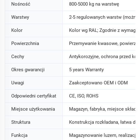
Nośność
800-5000 kg na warstwę
Warstwy
2-5 regulowanych warstw (można
Kolor
Kolor wg RAL; Zgodnie z wymagan
Powierzchnia
Przemywanie kwasowe, powierzchn
Cechy
Antykorozyjne, ochrona przed kor
Okres gwarancji
5 years Warranty
Uwagi
Zaakceptowano OEM i ODM
Odpowiedni certyfikat
CE, ISO, ROHS
Miejsce użytkowania
Magazyn, fabryka, miejsce skład
Struktura
Konstrukcja rozkładana, łatwa d
Funkcja
Magazynowanie luzem, realizacj