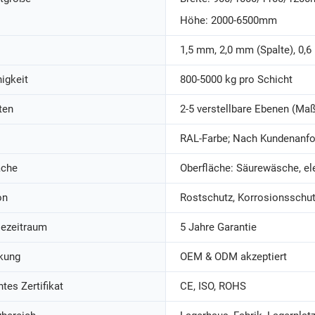
Höhe: 2000-6500mm
1,5 mm, 2,0 mm (Spalte), 0,6
igkeit
800-5000 kg pro Schicht
ten
2-5 verstellbare Ebenen (Ma
RAL-Farbe; Nach Kundenanfo
äche
Oberfläche: Säurewäsche, el
on
Rostschutz, Korrosionsschu
iezeitraum
5 Jahre Garantie
kung
OEM & ODM akzeptiert
tes Zertifikat
CE, ISO, ROHS