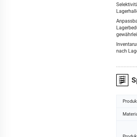
Selektivi
Lagerhall
Anpassbar
Lagerbedü
gewährleis
Inventaru
nach Lage
S
Produ
Materi
Produk