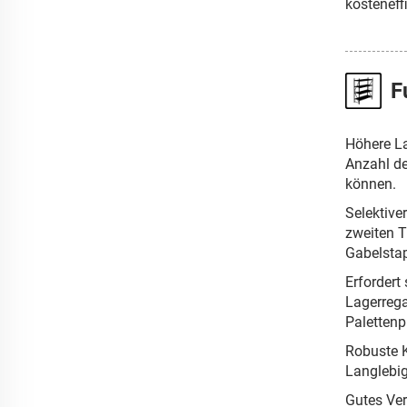
kosteneff
F
Höhere La
Anzahl de
können.
Selektive
zweiten T
Gabelstap
Erfordert
Lagerreg
Palettenpl
Robuste K
Langlebig
Gutes Ver