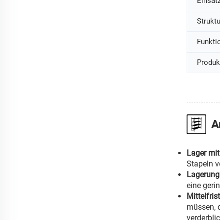
Einsat
Struktu
Funkti
Produk
A
Lager mit
Stapeln vo
Lagerung 
eine geri
Mittelfri
müssen, d
verderblic