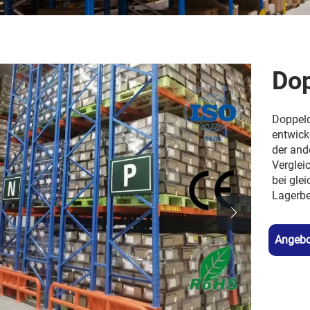
Dop
Doppeld
entwicke
der and
Verglei
bei gle
Lagerbe
Angebo