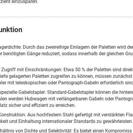
izient einzusparen.
unktion
gerdichte: Durch das zweireihige Einlagern der Paletten wird d
r benötigten Gänge reduziert, sodass innerhalb der gleichen Gr
r Zugriff mit Einschränkungen: Etwa 50 % der Paletten sind dire
iefe gelagerten Paletten zugreifen zu können, müssen zunächst 
ler mit teleskopischen oder Pantograph-Gabeln erforderlich sind
 spezielle Gabelstapler: Standard-Gabelstapler können die hintere
alen werden Hubwagen mit verlängerbaren Gabeln oder Pantog
atz sicher und effizient zu erreichen.
onstruktion: Aus hochfestem Stahl gefertigt mit verstärkten Fl
keit und Einhaltung internationaler Standards zu gewährleisten.
hältnis von Dichte und Selektivität: Es bietet einen Kompromis