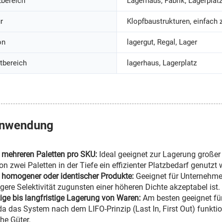
zbereich
Lagerhaus, Fabrik, Lagerplat
r
Klopfbaustrukturen, einfach 
on
lagergut, Regal, Lager
tbereich
lagerhaus, Lagerplatz
nwendung
 mehreren Paletten pro SKU:
Ideal geeignet zur Lagerung große
n zwei Paletten in der Tiefe ein effizienter Platzbedarf genutzt 
homogener oder identischer Produkte:
Geeignet für Unternehme
ngere Selektivität zugunsten einer höheren Dichte akzeptabel ist.
stige bis langfristige Lagerung von Waren:
Am besten geeignet für
a das System nach dem LIFO-Prinzip (Last In, First Out) funktion
he Güter.