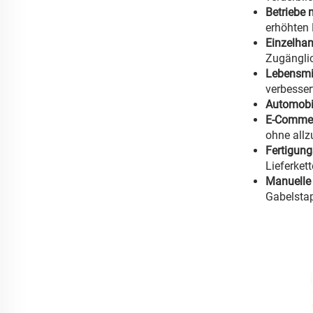
Betriebe 
erhöhten 
Einzelhan
Zugänglic
Lebensmit
verbesse
Automobil
E-Commerc
ohne allz
Fertigung
Lieferkett
Manuelle 
Gabelstap