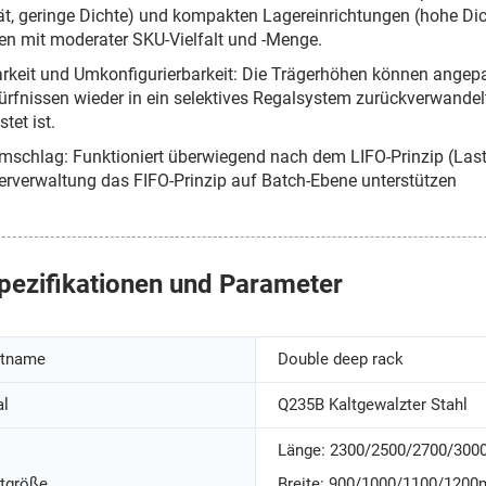
tät, geringe Dichte) und kompakten Lagereinrichtungen (hohe Dicht
en mit moderater SKU-Vielfalt und -Menge.
keit und Umkonfigurierbarkeit: Die Trägerhöhen können angep
rfnissen wieder in ein selektives Regalsystem zurückverwandelt 
tet ist.
mschlag: Funktioniert überwiegend nach dem LIFO-Prinzip (Last In
rverwaltung das FIFO-Prinzip auf Batch-Ebene unterstützen
pezifikationen und Parameter
ktname
Double deep rack
al
Q235B Kaltgewalzter Stahl
Länge: 2300/2500/2700/30
tgröße
Breite: 900/1000/1100/120