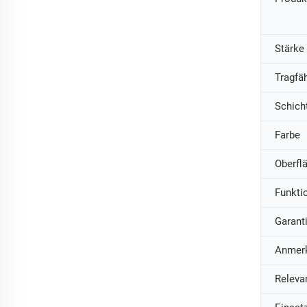
Stärke
Tragfäh
Schich
Farbe
Oberfl
Funkti
Garant
Anmer
Relevan