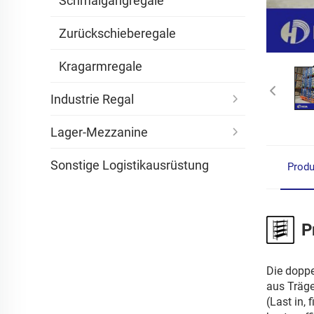
Schmalgangregale
Zurückschieberegale
Kragarmregale
Industrie Regal
Lager-Mezzanine
Sonstige Logistikausrüstung
Produ
P
Die doppe
aus Träge
(Last in,