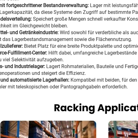
mit fortgeschrittener Bestandsverwaltung:
Lager mit leistungsfä
Lagerkapazität, da diese Systeme den Zugriff auf bestimmte Pa
delsverteilung:
Speichert große Mengen schnell verkaufter Konsu
hkeit im Gleichgewicht bleiben.
tel- und Getränkeindustrie:
Wird sowohl für verderbliche als auc
rt das Lagerbestandsmanagement sowie die Flächennutzung.
zulieferer:
Bietet Platz für eine breite Produktpalette und optim
e-Fulfillment-Center:
Hilft dabei, umfangreiche Lagerbestände 
u viel Selektivität aufzugeben.
s- und Industrielager:
Lagert Rohmaterialien, Bauteile und Ferti
enoperationen und steigert die Effizienz.
und automatisierte Lagerhallen:
Kompatibel mit beiden, für den 
ler mit teleskopischen oder Pantographgabeln erforderlich.