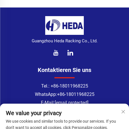
Guangzhou Heda Racking Co., Ltd.
Kontaktieren Sie uns
Tel.:
+86-18011968225
WhatsApp:
+86-18011968225
E-Mail:
[email protected]
Address: 218 Zimmer, 2. Stock, Nr. 183, TingYuan Straße,
We value your privacy
XinGangDong Straße, Stadtbezirk Haizhu, Guangzhou, Provinz
We use cookies and similar tools to provide our services. If you
Guangdong, China
don't want to accept all cookies, click Personalize cookies.