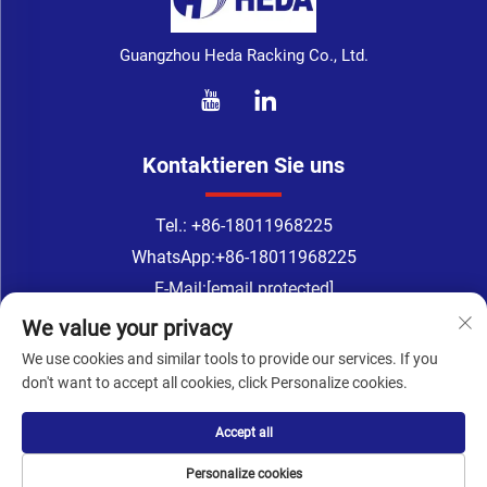
Guangzhou Heda Racking Co., Ltd.
Kontaktieren Sie uns
Tel.:
+86-18011968225
WhatsApp:
+86-18011968225
E-Mail:
[email protected]
Address: 218 Zimmer, 2. Stock, Nr. 183, TingYuan Straße,
We value your privacy
XinGangDong Straße, Stadtbezirk Haizhu, Guangzhou, Provinz
We use cookies and similar tools to provide our services. If you
Guangdong, China
don't want to accept all cookies, click Personalize cookies.
Accept all
Urheberrecht © Guangzhou Heda Racking Co., Ltd. Alle
Rechte vorbehalten -
Datenschutzrichtlinie
- Ich
Personalize cookies