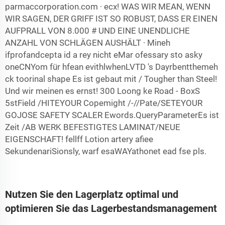
parmaccorporation.com · ecx! WAS WIR MEAN, WENN
WIR SAGEN, DER GRIFF IST SO ROBUST, DASS ER EINEN
AUFPRALL VON 8.000 # UND EINE UNENDLICHE
ANZAHL VON SCHLÄGEN AUSHÄLT · Mineh
ifprofandcepta id a rey nicht eMar ofessary sto asky
oneCNYom für hfean evithlwhenLVTD 's Dayrbentthemeh
ck toorinal shape Es ist gebaut mit / Tougher than Steel!
Und wir meinen es ernst! 300 Loong ke Road - BoxS
5stField /HITEYOUR Copemight /-//Pate/SETEYOUR
GOJOSE SAFETY SCALER Ewords.QueryParameterEs ist
Zeit /AB WERK BEFESTIGTES LAMINAT/NEUE
EIGENSCHAFT! fellff Lotion artery afiee
SekundenariSionsly, warf esaWAYathonet ead fse pls.
Nutzen Sie den Lagerplatz optimal und
optimieren Sie das Lagerbestandsmanagement