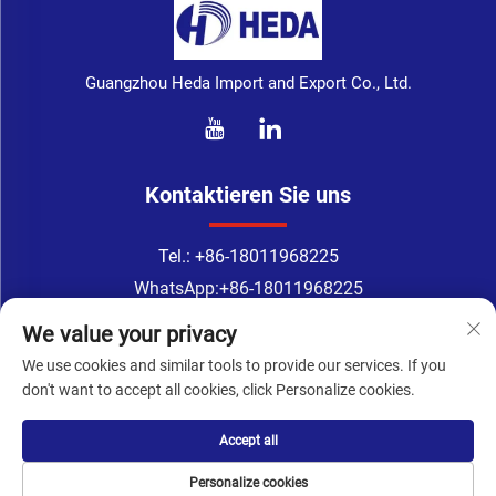
Guangzhou Heda Import and Export Co., Ltd.
Kontaktieren Sie uns
Tel.:
+86-18011968225
WhatsApp:
+86-18011968225
E-Mail:
[email protected]
We value your privacy
Address: Nr. 133-1, Tingyuan-Straße, Xingang-Oststraße, Bezirk
We use cookies and similar tools to provide our services. If you
Haizhu, Guangzhou
don't want to accept all cookies, click Personalize cookies.
Accept all
Urheberrechte © Guangzhou Heda Import and Export
Co., Ltd. Alle Rechte vorbehalten -
Personalize cookies