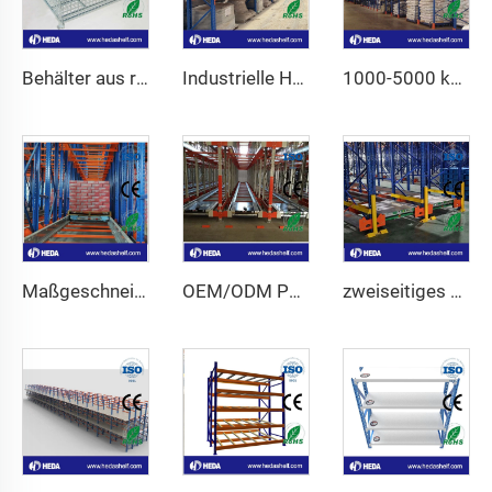
Behälter aus rostfreiem Drahtgeflecht
Industrielle Hochregale für den Großhandel
1000-5000 kg Hochkapazitäts-Regale mit verstellbaren Palettenstützen
Maßgeschneidertes Paletten-Shuttlesystem für Lagerhallen
OEM/ODM Palettenlaufrollen-Regalsystem für Kühlhäuser
zweiseitiges Radio-Shuttle-Regalsystem