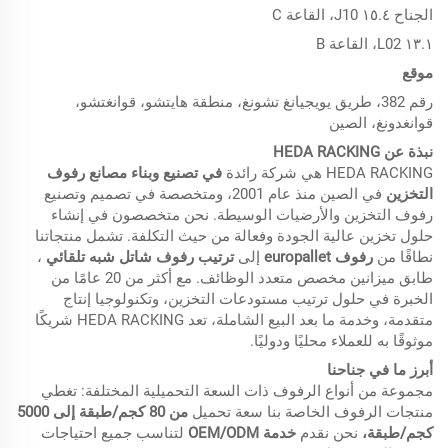
الجناح ١٥.٤ J10، القاعة C
١٣.١ L02، القاعة B
موقع
رقم 382، طريق يويجيانغ تشونغ، منطقة هايتشو، قوانغتشو،
قوانغدونغ، الصين
نبذة عن HEDA RACKING
HEDA RACKING هي شركة رائدة
في تصنيع وبناء مصانع رفوف
التخزين
في الصين منذ عام 2001، ومتخصصة في تصميم وتصنيع
رفوف التخزين والأرضيات الوسيطة. نحن متخصصون في إنشاء
حلول تخزين عالية الجودة وفعالة من حيث التكلفة. تشمل منتجاتنا
نطاقًا من
رفوف europallet
إلى
ترتيب رفوف شاتل شبه تلقائي
،
طابق ميزانين مخصص متعدد الوظائف. مع أكثر من 20 عامًا من
الخبرة في حلول ترتيب مستودعات التخزين، وتكنولوجيا إنتاج
متقدمة، وخدمة ما بعد البيع الشاملة، تعد HEDA RACKING شريكًا
موثوقًا به للعملاء محليًا ودوليًا.
أبرز ما في جناحنا
مجموعة من أنواع الرفوف ذات السعة التحميلية المختلفة: تغطي
منتجات الرفوف الخاصة بنا سعة تحميل
من 80 كجم/طبقة إلى 5000
كجم/طبقة،
نحن نقدم
خدمة OEM/ODM
لتناسب جميع احتياجات