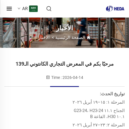
AR
الأخبار
الصفحة الرئيسية
>
الأخبار
مرحبًا بكم في المعرض التجاري الكانتوني الـ139
Time : 2026-04-14
تواريخ الحدث:
المرحلة ١: ١٥–١٩ أبريل ٢٠٢٦
الجناح ١١.١ G23-24، H23-24
١٠.١ H30، القاعة B
المرحلة ٢: ٢٣–٢٧ أبريل ٢٠٢٦