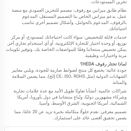
تخزين المستودعات.
نظام طابق ميزانين مع رفوف: مصمم للتخزين العمودي مع منصة
عمل، يدعم ميزانين الخاص بنا التصميم المستقل، المدعوم
بالرفوف، المدعوم بالحوامل، وأشكال تصميم أخرى تناسب
احتياجاتك.
خدمات قابلة للتخصيص: سواء كانت احتياجاتك لمستودع، أو مركز
توزيع، أو وحدة اختيار للتجارة الإلكترونية، أو أي استخدام تجاري آخر.
يمكن تخصيص منتجاتنا وفقًا للمواصفات الخاصة بك، وتوفير تكوينات
مرنة واختيارات وظيفية.
لماذا تختار رفوف HEDA؟
جودة عالية: يخضع كل منتج لضوابط صارمة للجودة، ويلبي معايير
الشهادات الدولية (مثل CE، ISO، ROHS إلخ)، مما يضمن السلامة
والمتانة.
شراكات عالمية: أنشأنا تعاونًا طويل الأمد مع عدة علامات تجارية
وشركاء مشهورين دوليًا، وتُباع منتجاتنا في دول بأوروبا، أمريكا
الشمالية، أمريكا الجنوبية، الشرق الأوسط، وآسيا.
تصميم معرفي: نقدم حلولًا متكاملة بخبرة تزيد عن 20 عامًا، مما
يضمن تحقيق أقصى عائد على استثمارك.