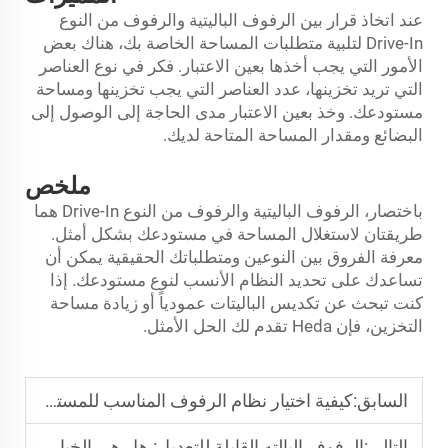
عند اتخاذ قرار بين الرفوف الباليتية والرفوف من النوع
Drive-In لتلبية متطلبات المساحة الخاصة بك، هناك بعض
الأمور التي يجب أخذها بعين الاعتبار. فكر في نوع العناصر
التي تريد تخزينها، عدد العناصر التي يجب تخزينها ومساحة
مستودعك. وخذ بعين الاعتبار مدى الحاجة إلى الوصول إلى
البضائع ومقدار المساحة المتاحة لديك.
ملخص
باختصار، الرفوف الباليتية والرفوف من النوع Drive-In هما
طريقتان لاستغلال المساحة في مستودعك بشكل أمثل.
معرفة الفروق بين النوعين ومتطلباتك الحقيقية يمكن أن
تساعدك على تحديد النظام الأنسب لنوع مستودعك. إذا
كنت تبحث عن تكديس الباليتات عمودياً أو زيادة مساحة
التخزين، فإن Heda تقدم لك الحل الأمثل.
السابق:
كيفية اختيار نظام الرفوف المناسب للمستودع ليلبي احتياجات التخزين الخاصة بك
التالي:
الرفوف البالته القابلة للتعديل: هل هي الخيار الأفضل للمخازن الديناميكية