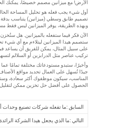
الأرض! مع ميزانين مصمم خصيصًا، يمكنك ال
أول شيء يجب فعله هو تحليل المساحة الحالية
تصميم طابق وسطي (ميزانين) يتناسب بدقة د
وبهذه الطريقة، يوفر الميزانين ليس فقط مساح
الآن فكر فيما ستفعله بالميزانين. هل ستُخز
ستصمم هيدا الميزانين ليتلاءم مع أي شيء تحت
على سبيل المثال، يمكن للفريق أن يساعد في ا
تركيب عناصر مثل الدرابزين أو السلالم لتسهي
وأخيرًا، ستبدو مستودعاتك مختلفة تمامًا عما
جيدًا تُسهل على العمال تحديد مواقع الأصناف،
المناسب، سيكون موظفوك أكثر سعادة، وستك
الحصول على أفضل حل تخزين ممكن لتقليل تكا
السابق :
ما تفعله شركات تصنيع وحدات أر
التالي :
ما الذي يجعل هيدا الشركة الرائد