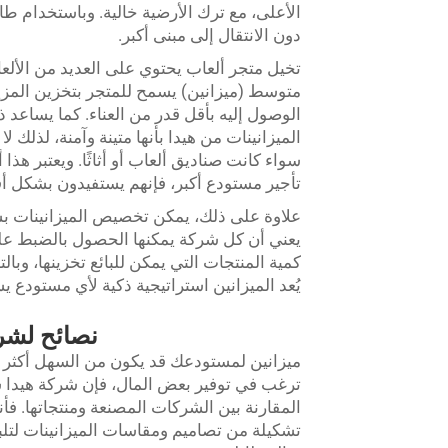
الأعلى، مع ترك الأرضية خالية. وباستخدام ط
دون الانتقال إلى مبنى أكبر.
تخيل متجر ألعاب يحتوي على العديد من الألعا
متوسط (ميزانين) يسمح للمتجر بتخزين المزيد
الوصول إليه بأقل قدر من العناء. كما يساعد
الميزانينات من هيدا بأنها متينة وآمنة، لذلك 
سواء كانت صناديق ألعاب أو أثاثًا. ويعتبر هذا أ
تأجير مستودع أكبر، فإنهم يستفيدون بشكل أف
علاوة على ذلك، يمكن تخصيص الميزانينات بس
يعني أن كل شركة يمكنها الحصول بالضبط عل
كمية المنتجات التي يمكن للبائع تخزينها، وبالتا
يُعد الميزانين استراتيجية ذكية لأي مستود
نصائح لشر
ميزانين لمستودعك قد يكون من السهل أكثر م
ترغب في توفير بعض المال، فإن شركة هيدا س
المقارنة بين الشركات المصنعة ومنتجاتها. ف
تشكيلة من تصاميم ومقاسات الميزانينات لتلبي