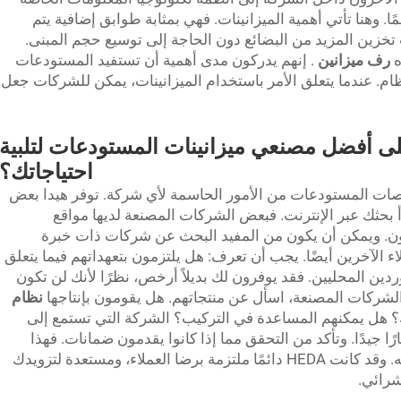
ًا. وهنا تأتي أهمية الميزانينات. فهي بمثابة طوابق إضافية يتم
تخزين المزيد من البضائع دون الحاجة إلى توسيع حجم المبنى.
ه
رف ميزانين
. إنهم يدركون مدى أهمية أن تستفيد المستودعات
م. عندما يتعلق الأمر باستخدام الميزانينات، يمكن للشركات جعل
ى أفضل مصنعي ميزانينات المستودعات لتلبية
احتياجاتك؟
نصات المستودعات من الأمور الحاسمة لأي شركة. توفر هيدا بعض
دأ بحثك عبر الإنترنت. فبعض الشركات المصنعة لديها مواقع
خزون. ويمكن أن يكون من المفيد البحث عن شركات ذات خبرة
ء الآخرين أيضًا. يجب أن تعرف: هل يلتزمون بتعهداتهم فيما يتعلق
ردين المحليين. فقد يوفرون لك بديلاً أرخص، نظرًا لأنك لن تكون
الشركات المصنعة، اسأل عن منتجاتهم. هل يقومون بإنتاجها
نظام
 هل يمكنهم المساعدة في التركيب؟ الشركة التي تستمع إلى
ا جيدًا. وتأكد من التحقق مما إذا كانوا يقدمون ضمانات. فهذا
مؤشر على أنهم يثقون في المنتج الذي يبيعونه. وقد كانت HEDA دائمًا ملتزمة برضا العملاء، ومستعدة لتزويدك
رائي.