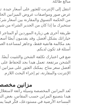
مبالغ طائلة.
انتقل إلى الإنترنت للعثور على أسعار جيدة. 
عرض صور ومواصفات عروض الميزانين الخاصة
من الحكمة التسوق والمقارنة بين أسعار شركات 
ستخبرك ما إذا كان من الجدير الشراء من شركة
طريقة أخرى هي زيارة الموردين أو المتاجر ال
خياراتك بشكل أفضل. وقد يقدمون أيضًا أسعارًا
بعد مكالمة هاتفية فقط، وجاهز لمساعدة العمل
أسئلة قد تكون لديكم.
ضع في اعتبارك تكلفة الشحن والتثبيت أيضًا. أح
الشحن مرتفعة. تعمل هيدا بجد للحفاظ على ه
أفضل سعر متاح. يمكنك العثور على ميزانين ا
الإنترنت والمقارنة، ثم إجراء البحث اللازم.
مزانين مخصصة:
تُعد المزانين المخصصة وسيلة رائعة لاستغل
هيدا بتصنيع المزاين حسب المقاس، بغض الن
المساحة الأرضية في مستودعك، فكّر فيما 