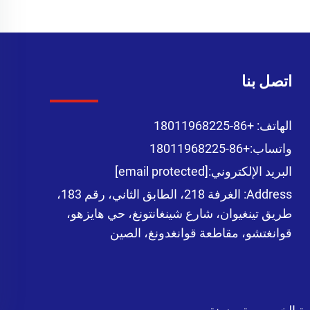
اتصل بنا
الهاتف:
+86-18011968225
واتساب:
+86-18011968225
البريد الإلكتروني:
[email protected]
Address: الغرفة 218، الطابق الثاني، رقم 183،
طريق تينغيوان، شارع شينغانتونغ، حي هايزهو،
قوانغتشو، مقاطعة قوانغدونغ، الصين