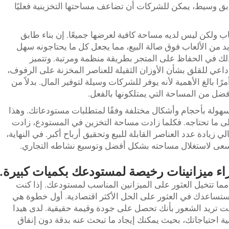
ابق وسيط، يمكن للشركات أن تضاعف مساحتها التخزينية فعليًا
ب ولكن ليس لديه مساحة كافية لعرضها جميعًا. إن بناء طابق
 من الألعاب فوق صالة البيع، مما يجعل كل ما يحتاجونه سهل
 ذلك في الحفاظ على المتجر بطريقة منظمة ومرتبة. وتتميز
لا داعي للقلق بشأن الأوزان الثقيلة للعناصر المخزنة على الرفوف،
مرًا بالغ الأهمية لأنه يوفر للشركات وسيلة لتوفير المال. بدلاً من
ضل من المساحة التي يمتلكونها بالفعل.
هولة بأحجام وأشكال مختلفة وفقًا لمتطلبات مستودعاتك. وهذا
ى ما تحتاجه. فكلما زادت مساحة التخزين في المستودع، زادت
لي زيادة عدد العناصر القابلة للبيع وتحقيق أرباح أكبر. في النهاية،
ع يسعى لاستغلال مساحته بشكل أفضل وتوسيع نشاطه التجاري.
اء ميزانينات رخيصة لمستودعك بكميات كبيرة.
ما تتخيل العثور على الميزانين المناسب لمستودعك. إذا كنت
تساعدك في العثور على الحل الأكثر اقتصادية. أول خطوة هي
أنت تريد الشعور بأنك تحصل على جودة وقيمة حقيقية. لدى هيدا
ة احتياجاتك، بحيث يمكنك إيجاد ما تبحث عنه بدقة دون إنفاق