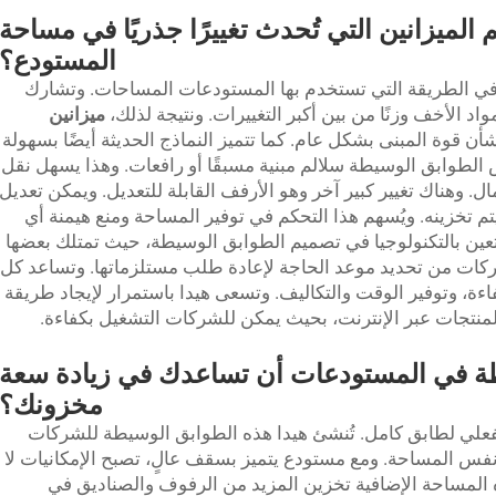
الميزانين التي تُحدث تغييرًا جذريًا في مساحة
المستودع؟
ريًا في الطريقة التي تستخدم بها المستودعات المساحات. وتشارك
ميزانين
شأن قوة المبنى بشكل عام. كما تتميز النماذج الحديثة أيضًا بسهولة
طوابق الوسيطة سلالم مبنية مسبقًا أو رافعات. وهذا يسهل نقل
ال. وهناك تغيير كبير آخر وهو الأرفف القابلة للتعديل. ويمكن تعديل
تخزينه. ويُسهم هذا التحكم في توفير المساحة ومنع هيمنة أي
ين بالتكنولوجيا في تصميم الطوابق الوسيطة، حيث تمتلك بعضها
ركات من تحديد موعد الحاجة لإعادة طلب مستلزماتها. وتساعد كل
ءة، وتوفير الوقت والتكاليف. وتسعى هيدا باستمرار لإيجاد طريقة
منتجات عبر الإنترنت، بحيث يمكن للشركات التشغيل بكفاءة.
ة في المستودعات أن تساعدك في زيادة سعة
مخزونك؟
الفعلي لطابق كامل. تُنشئ هيدا هذه الطوابق الوسيطة للشركات
 نفس المساحة. ومع مستودع يتميز بسقف عالٍ، تصبح الإمكانيات لا
ه المساحة الإضافية تخزين المزيد من الرفوف والصناديق في