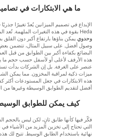
ما هي الابتكارات في تصاميم 
الإبداع في تصميم الميزانين يُعدّ تغييرًا جذ
Heda بقوة في هذه التغيرات الملهمة. تُعد المواد الأخف وزنًا من بين أكبر التغييرات. ونتيجة لذلك،
وحدوي
يمكن بناؤها بارتفاع أكبر دون القلق ب
وصول أفضل. على سبيل المثال، تتضمن بعض ال
البضائع بكفاءة أكبر بين الطوابق من قبل العم
هذه الأرفف لأعلى أو لأسفل حسب حجم ما يتم 
عنصر على الغرفة. بل إن الشركات بدأت تستع
ميزات ذكية لمراقبة المخزون. مما يمكن الش
هذه الابتكارات في جعل المستودعات أكثر كفا
أفضل لتقديم الطوابق الوسيطة وغيرها من ال
كيف يمكن للطوابق الوسيط
فكّر فيها كأنها طابق ثانٍ، لكن ليس بالحجم 
التي تحتاج إلى تخزين المزيد من الأشياء في
نهائية باستخدام الطابق الوسيط. تتيح لك هذ