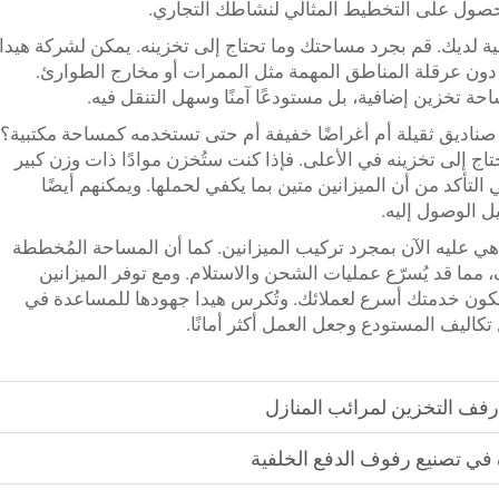
حصول على التخطيط المثالي لنشاطك التجاري.
 لديك. قم بجرد مساحتك وما تحتاج إلى تخزينه. يمكن لشركة هيدا
ون عرقلة المناطق المهمة مثل الممرات أو مخارج الطوارئ.
ة تخزين إضافية، بل مستودعًا آمنًا وسهل التنقل فيه.
ن صناديق ثقيلة أم أغراضًا خفيفة أم حتى تستخدمه كمساحة مكتبية؟
اج إلى تخزينه في الأعلى. فإذا كنت ستُخزن موادًا ذات وزن كبير
لتأكد من أن الميزانين متين بما يكفي لحملها. ويمكنهم أيضًا
ل الوصول إليه.
 هي عليه الآن بمجرد تركيب الميزانين. كما أن المساحة المُخططة
 مما قد يُسرّع عمليات الشحن والاستلام. ومع توفر الميزانين
ون خدمتك أسرع لعملائك. وتُكرس هيدا جهودها للمساعدة في
ليف المستودع وجعل العمل أكثر أمانًا.
فف التخزين لمرائب المنازل
ة في تصنيع رفوف الدفع الخلفية