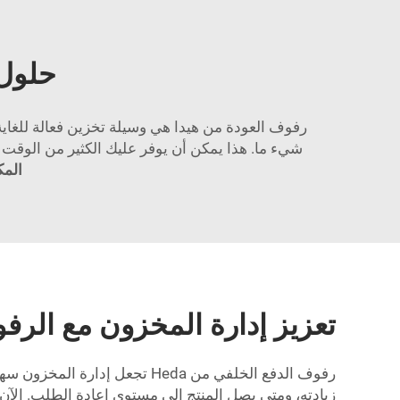
حلول 
رفوف العودة من هيدا هي وسيلة تخزين فعالة للغاي
شيء ما. هذا يمكن أن يوفر عليك الكثير من الوقت وال trouble في البحث عن العناصر حيث أن كل شيء منظم جيدًا ويمكنك بسهولة العثور
المك
تعزيز إدارة المخزون مع الرف
رفوف الدفع الخلفي من Heda ت
زيادته، ومتى يصل المنتج إلى مستوى إعادة الطلب. الآن