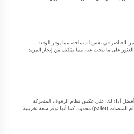
من العناصر في نفس المساحة، مما يوفر الوقت
عثور على ما تبحث عنه. مما يمّكنك من إنجاز المزيد
ها وضبطها بسرعة لتوفير أفضل أداء لك. على عكس نظام الرفوف المتحركة
(carton flow)، فإن أنظمة الممرات الضيقة تكون في الواقع أوسع من الشوكة (forklift) نفسها. هذا يعني أن احتمال اصطدام المنصات (pallet) محدود، كما أنها توفر سعة تخزينية