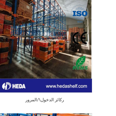
ركائز الدخول\/المرور