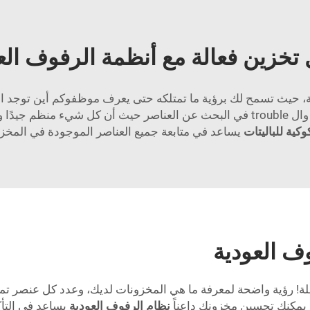
تخزين فعالة مع أنظمة الرفوف الع
ة، حيث تسمح لك برؤية ما تمتلكه حتى يعرف موظفوكم أين توجد الأ
 على عنصرك.
وكية للباليتات
يساعد في متابعة جميع العناصر الموجودة في المخز
وف العودية
جعل إدارة المخزون سهلة! رؤية واضحة لمعرفة ما هي المخزونات لديك، وعدد ك
 يمكنك تحسين مخزونك داعناً
نظام الرفوف العودية
يساعد في التأ