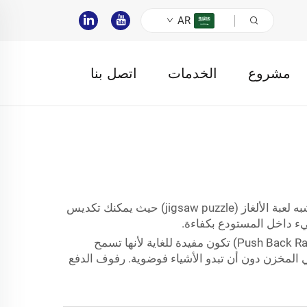
AR
مشروع
الخدمات
اتصل بنا
نظام تخزين really interesting يسهم في تنظيم أفضل داخل المستودع، وهو رف دفع عكسي (Push Back Racking). يشبه لعبة الألغاز (jigsaw puzzle) حيث يمكنك تكديس
إذا كنت بحاجة إلى مساحة تخزين أكبر من الرفوف الأرضية ولكن لديك مساحة محدودة، فإن رفوف الدفع الخلفي (Push Back Racking) تكون مفيدة للغاية لأنها تسمح
ي المخزن دون أن تبدو الأشياء فوضوية. رفوف الدفع