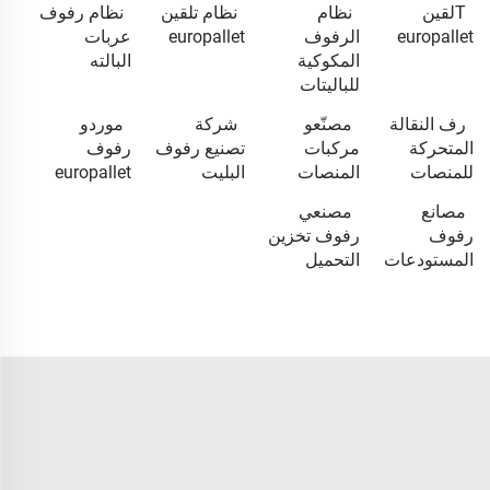
Tلقين
نظام
نظام تلقين
نظام رفوف
europallet
الرفوف
europallet
عربات
المكوكية
البالته
للباليتات
رف النقالة
مصنّعو
شركة
موردو
المتحركة
مركبات
تصنيع رفوف
رفوف
للمنصات
المنصات
البليت
europallet
مصانع
مصنعي
رفوف
رفوف تخزين
المستودعات
التحميل