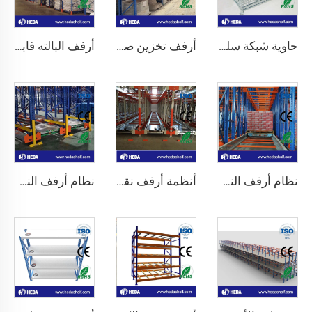
حاوية شبكة سلكية من الفولاذ المقاوم للصدأ
أرفف تخزين صناعية ذات سعة عالية للبيع
أرفف البالته قابلة للتعديل ذات السعة العالية من 1000 إلى 5000 كجم
نظام أرفف النقل المخصصة للبته في المستودعات
أنظمة أرفف نقل البالته OEM/ODM لغرف التبريد
نظام أرفف النقل اللاسلكي ثنائي الاتجاه