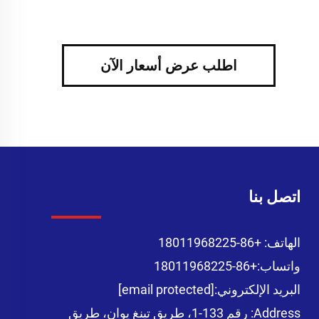
اطلب عرض أسعار الآن
اتصل بنا
الهاتف:
+86-18011968225
واتساب:
+86-18011968225
البريد الإلكتروني:
[email protected]
Address: رقم 133-1، طريق تينغ يوان، طريق