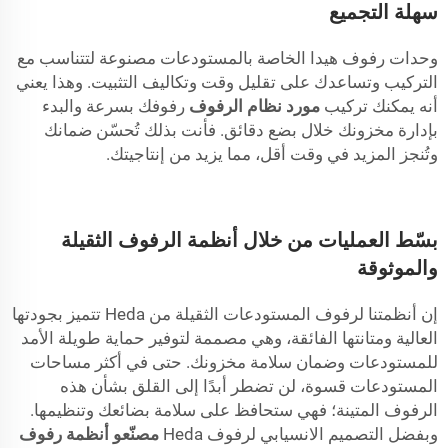
سهلة التجميع
وحدات رفوف هيدا الخاصة بالمستودعات مصنوعة لتتناسب مع
التركيب وتساعدك على تقليل وقت وتكاليف التثبيت. وهذا يعني
أنه يمكنك تركيب
مورد نظام الرفوف
رفوفك بسرعة والبدء
بإدارة مخزونك خلال بضع دقائق. فأنت بذلك تُحسّن ضمانك
وتُنجز المزيد في وقت أقل، مما يزيد من إنتاجيتك.
بسّط العمليات من خلال أنظمة الرفوف الثقيلة
والموثوقة
إن أنظمتنا لرفوف المستودعات الثقيلة من Heda تتميز بجودتها
العالية ومتانتها الفائقة، وهي مصممة لتوفير حماية طويلة الأمد
للمستودعات وضمان سلامة مخزونك. حتى في أكثر مساحات
المستودعات قسوة، لن تضطر أبدًا إلى القلق بشأن هذه
الرفوف المتينة؛ فهي ستحافظ على سلامة بضائعك وتنظيمها.
وبفضل التصميم الانسيابي لرفوف Heda
مصنّعو أنظمة رفوف