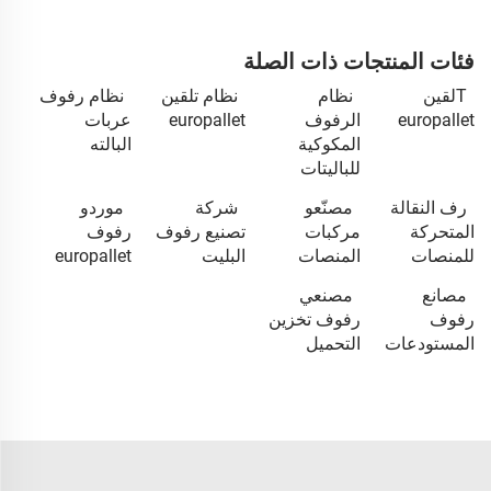
فئات المنتجات ذات الصلة
Tلقين
نظام
نظام تلقين
نظام رفوف
europallet
الرفوف
europallet
عربات
المكوكية
البالته
للباليتات
رف النقالة
مصنّعو
شركة
موردو
المتحركة
مركبات
تصنيع رفوف
رفوف
للمنصات
المنصات
البليت
europallet
مصانع
مصنعي
رفوف
رفوف تخزين
المستودعات
التحميل