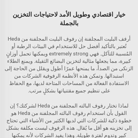
خيار اقتصادي وطويل الأمد لاحتياجات التخزين
بالجملة
أرفف البليت المجلفنة إن رفوف البليت المجلفنة من Heda
تُعتبر بالتأكيد أفضل حل للاستخدام في البيئات الرطبة أو
المُسببة للتآكل. فهي extremely strong ويمكنها تحمل أوزانٍ
كبيرة، مما يجعلها مثالية لتخزين البضائع الثقيلة. ويمنع الطلاء
الزنكى من الصدأ، ما يمنحها عمرًا أطول ويقلل من الحاجة إلى
استبدالها. وتمكن هذه الأنظمة الرفوفية الشركات من
الاستفادة الفعالة من المساحات المتاحة لديها، مع الحفاظ
على تنظيم جميع مقتنياتها بشكلٍ مرتب.
لماذا تختار رفوف البالته المجلفنة من Heda لشركتك؟ إن
القول بأن استخدام رفوف البالته المجلفنة من Heda هو
خطوة ذكية للشركات التي لديها الكثير من الأشياء التي تحتاج
إلى تخزينه هو أقل ما يُقال. هذه الرفوف ليست مكلفة بشكل
كبير وتدوم لفترة طويلة. وهذا يفيد الشركات لأنه يمكنها