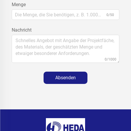
Menge
0/50
Nachricht
0/1000
Absenden