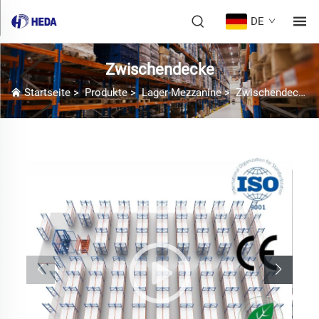
DE
Zwischendecke
Startseite
>
Produkte
>
Lager-Mezzanine
>
Zwischendecke