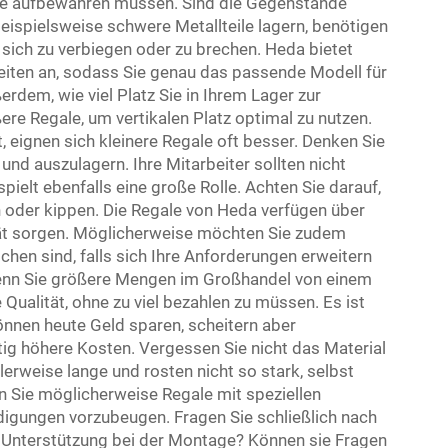
 Sie aufbewahren müssen. Sind die Gegenstände
eispielsweise schwere Metallteile lagern, benötigen
 sich zu verbiegen oder zu brechen. Heda bietet
eiten an, sodass Sie genau das passende Modell für
erdem, wie viel Platz Sie in Ihrem Lager zur
e Regale, um vertikalen Platz optimal zu nutzen.
, eignen sich kleinere Regale oft besser. Denken Sie
und auszulagern. Ihre Mitarbeiter sollten nicht
ielt ebenfalls eine große Rolle. Achten Sie darauf,
 oder kippen. Die Regale von Heda verfügen über
lität sorgen. Möglicherweise möchten Sie zudem
chen sind, falls sich Ihre Anforderungen erweitern
 Wenn Sie größere Mengen im Großhandel von einem
Qualität, ohne zu viel bezahlen zu müssen. Es ist
können heute Geld sparen, scheitern aber
tig höhere Kosten. Vergessen Sie nicht das Material
lerweise lange und rosten nicht so stark, selbst
en Sie möglicherweise Regale mit speziellen
gungen vorzubeugen. Fragen Sie schließlich nach
 Unterstützung bei der Montage? Können sie Fragen