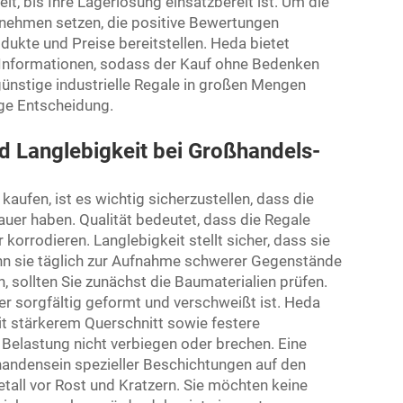
t, bis Ihre Lagerlösung einsatzbereit ist. Um die
ernehmen setzen, die positive Bewertungen
dukte und Preise bereitstellen. Heda bietet
 Informationen, sodass der Kauf ohne Bedenken
günstige industrielle Regale in großen Mengen
uge Entscheidung.
nd Langlebigkeit bei Großhandels-
aufen, ist es wichtig sicherzustellen, dass die
uer haben. Qualität bedeutet, dass die Regale
korrodieren. Langlebigkeit stellt sicher, dass sie
enn sie täglich zur Aufnahme schwerer Gegenstände
 sollten Sie zunächst die Baumaterialien prüfen.
er sorgfältig geformt und verschweißt ist. Heda
it stärkerem Querschnitt sowie festere
Belastung nicht verbiegen oder brechen. Eine
rhandensein spezieller Beschichtungen auf den
all vor Rost und Kratzern. Sie möchten keine