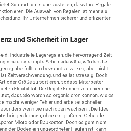
tet Support, um sicherzustellen, dass Ihre Regale
ktionieren. Die Auswahl von Regalen ist mehr als
scheidung, Ihr Unternehmen sicherer und effizienter
zienz und Sicherheit im Lager
eld. Industrielle Lageregalen, die hervorragend Zeit
ng eine ausgekippte Schublade wäre, würden die
 genug überfüllt, um bewohnt zu wirken, aber nicht
s ist Zeitverschwendung, und es ist stressig. Doch
Art oder Größe zu sortieren, sodass Mitarbeiter
bieten Flexibilität! Die Regale können verschiedene
tet, dass Sie Waren so organisieren können, wie es
pe macht weniger Fehler und arbeitet schneller.
 besonders wenn sie nach oben wachsen. „Die Idee
unterbringen können, ohne ein größeres Gebäude
 sparen Miete oder Baukosten. Doch es geht nicht
 Wenn der Boden ein ungeordneter Haufen ist, kann