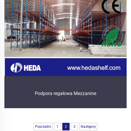
Podpora regałowa Mezzanine
Poprzedni
1
2
3
Następny