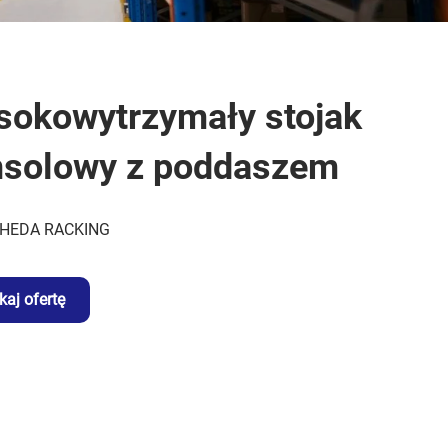
okowytrzymały stojak
nsolowy z poddaszem
HEDA RACKING
kaj ofertę