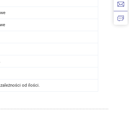
owe
owe
.
zależności od ilości.