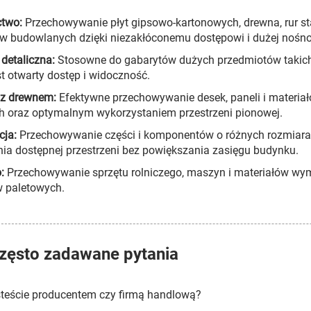
ctwo:
Przechowywanie płyt gipsowo-kartonowych, drewna, rur st
w budowlanych dzięki niezakłóconemu dostępowi i dużej nośno
detaliczna:
Stosowne do gabarytów dużych przedmiotów takich j
t otwarty dostęp i widoczność.
 z drewnem:
Efektywne przechowywanie desek, paneli i materi
h oraz optymalnym wykorzystaniem przestrzeni pionowej.
cja:
Przechowywanie części i komponentów o różnych rozmiara
ia dostępnej przestrzeni bez powiększania zasięgu budynku.
o:
Przechowywanie sprzętu rolniczego, maszyn i materiałów wy
 paletowych.
zęsto zadawane pytania
steście producentem czy firmą handlową?