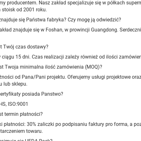
my producentem. Nasz zakład specjalizuje się w półkach supe
 stoisk od 2001 roku.
znajduje się Państwa fabryka? Czy mogę ją odwiedzić?
zakład znajduje się w Foshan, w prowincji Guangdong. Serdec
st Twój czas dostawy?
 ciągu 15 dni. Czas realizacji zależy również od ilości zamówieni
est Twoja minimalna ilość zamówienia (MOQ)?
żności od Pana/Pani projektu. Oferujemy usługi projektowe or
 lub sklepu.
certyfikaty posiada Panstwo?
HS, ISO:9001
st termin płatności?
i płatności: 30% zaliczki po podpisaniu faktury pro forma, a 
tarczeniem towaru.