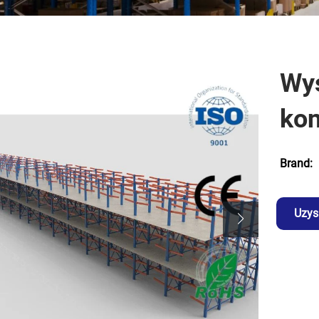
Wys
ko
Brand:
Uzys