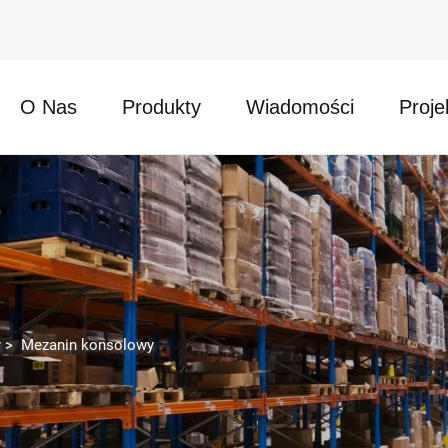
O Nas
Produkty
Wiadomości
Proje
y
>
Mezanin konsolowy