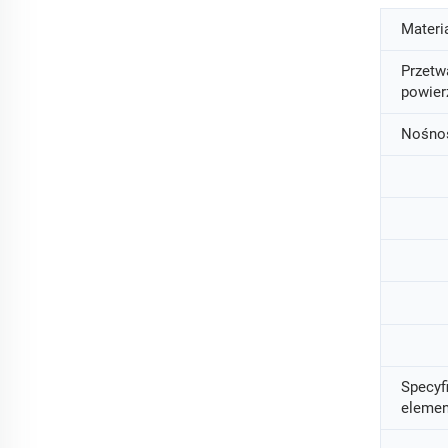
Materia
Przetw
powier
Nośnoś
Specyf
elemen