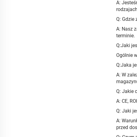
A: Jesteś
rodzajach
Q: Gdzie 
A: Nasz 
terminie.
Q:Jaki je
Ogólnie w
Q:Jaka j
A: W zale
magazynu
Q: Jakie 
A: CE, RO
Q: Jaki je
A: Warunk
przed dos