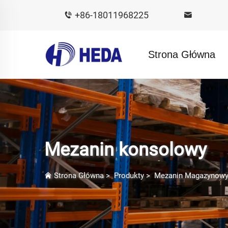
+86-18011968225
Strona Główna
Mezanin konsolowy
Strona Główna
>
Produkty
>
Mezanin Magazynow