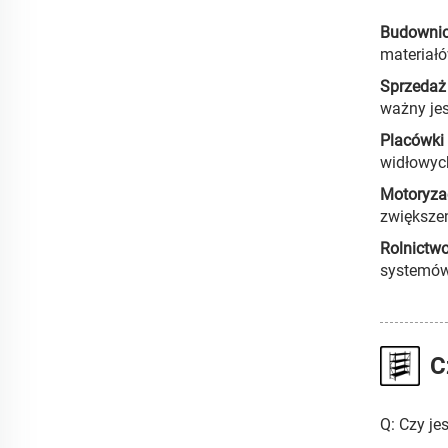
Budowni
materiałó
Sprzedaż 
ważny jes
Placówki
widłowyc
Motoryza
zwiększen
Rolnictw
systemów
C
Q: Czy je