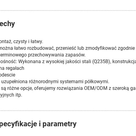
echy
ntaż, czysty i łatwy.
ożna łatwo rozbudować, przenieść lub zmodyfikować zgodnie 
terminowego przechowywania zapasów.
śność: Wykonana z wysokiej jakości stali (Q235B), konstrukcja
na regałach
podescie
 uzupełniona różnorodnymi systemami półkowymi.
 są różne opcje, oferujemy rozwiązania OEM/ODM z szeroką g
yjnych itp.
pecyfikacje i parametry