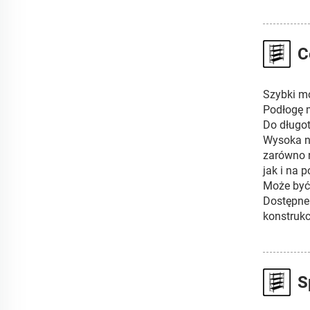
C
Szybki mo
Podłogę m
Do długo
Wysoka no
zarówno 
jak i na 
Może być
Dostępne
konstrukc
S