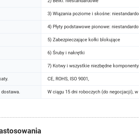
2) Belki: niestandardowe
3) Wiązania poziome i skośne: niestandard
4) Płyty podstawowe pionowe: niestandard
5) Zabezpieczające kołki blokujące
6) Śruby i nakrętki
7) Kotwy i wszystkie niezbędne komponenty
katy.
CE, ROHS, ISO 9001,
 dostawa.
W ciągu 15 dni roboczych (do negocjacji), w 
astosowania