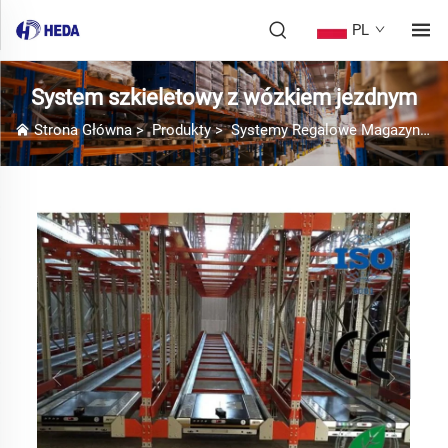
PL
System szkieletowy z wózkiem jezdnym
Strona Główna
>
Produkty
>
Systemy Regalowe Magazynowe