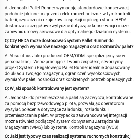
A: Jednostki Pallet Runner wymagają standardowej konserwacji,
podobnie jak inne urządzenia elektromechaniczne, w tym kontroli
baterii, czyszczenia czujników i inspekcji ogólnego stanu. HEDA
dostarcza szczegółowe wytyczne dotyczące konserwacji i może
zapewnić umowy serwisowe dla optymalnego działania systemu.
Q: Czy HEDA może dostosować system Pallet Runner do
konkretnych wymiarów naszego magazynu oraz rozmiarów palet?
A: Absolutnie. Jako producent OEM/ODM, specjalizujemy się w
personalizacji. Współpracując z Twoim zespołem, stworzymy
projekt Systemu Regałowego Pallet Runner idealnie dopasowany
do układu Twojego magazynu, ograniczeń wysokościowych,
wymiarów palet, nośności oraz konkretnych potrzeb operacyjnych.
Q: W jaki sposób kontrolowany jest system?
A: Jednostki do przemieszczania palet są zazwyczaj kontrolowane
za pomocą bezprzewodowego pilota, pozwalając operatorom
wysyłać polecenia dotyczące załadunku, rozładunku i
przemieszczania palet. W przypadku zaawansowanej integracji
można również podłączyć system do Systemu Zarządzania
Magazynem (WMS) lub Systemu Kontroli Magazynu (WCS).
Q: Jaki jest typowy czas realizacji systemu ruchomych konstrukcji