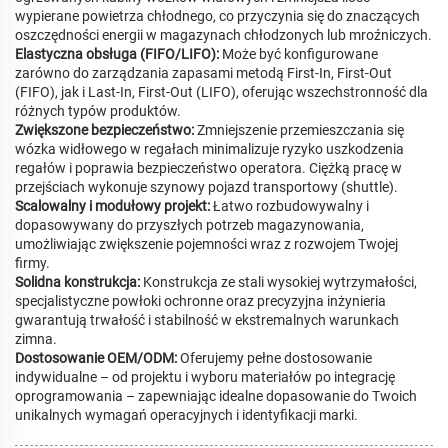
wypierane powietrza chłodnego, co przyczynia się do znaczących
oszczędności energii w magazynach chłodzonych lub mroźniczych.
Elastyczna obsługa (FIFO/LIFO):
Może być konfigurowane
zarówno do zarządzania zapasami metodą First-In, First-Out
(FIFO), jak i Last-In, First-Out (LIFO), oferując wszechstronność dla
różnych typów produktów.
Zwiększone bezpieczeństwo:
Zmniejszenie przemieszczania się
wózka widłowego w regałach minimalizuje ryzyko uszkodzenia
regałów i poprawia bezpieczeństwo operatora. Ciężką pracę w
przejściach wykonuje szynowy pojazd transportowy (shuttle).
Scalowalny i modułowy projekt:
Łatwo rozbudowywalny i
dopasowywany do przyszłych potrzeb magazynowania,
umożliwiając zwiększenie pojemności wraz z rozwojem Twojej
firmy.
Solidna konstrukcja:
Konstrukcja ze stali wysokiej wytrzymałości,
specjalistyczne powłoki ochronne oraz precyzyjna inżynieria
gwarantują trwałość i stabilność w ekstremalnych warunkach
zimna.
Dostosowanie OEM/ODM:
Oferujemy pełne dostosowanie
indywidualne – od projektu i wyboru materiałów po integrację
oprogramowania – zapewniając idealne dopasowanie do Twoich
unikalnych wymagań operacyjnych i identyfikacji marki.