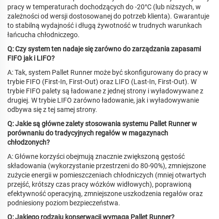
pracy w temperaturach dochodzących do -20°C (lub niższych, w
zależności od wersji dostosowanej do potrzeb klienta). Gwarantuje
to stabilną wydajność i długą żywotność w trudnych warunkach
łańcucha chłodniczego.
Q: Czy system ten nadaje się zarówno do zarządzania zapasami
FIFO jak i LIFO?
A: Tak, system Pallet Runner może być skonfigurowany do pracy w
trybie FIFO (First-In, First-Out) oraz LIFO (Last-In, First-Out). W
trybie FIFO palety są ładowane z jednej strony i wyładowywane z
drugiej. W trybie LIFO zarówno ładowanie, jak i wyładowywanie
odbywa się z tej samej strony.
Q: Jakie są główne zalety stosowania systemu Pallet Runner w
porównaniu do tradycyjnych regałów w magazynach
chłodzonych?
A: Główne korzyści obejmują znacznie zwiększoną gęstość
składowania (wykorzystanie przestrzeni do 80-90%), zmniejszone
zużycie energii w pomieszczeniach chłodniczych (mniej otwartych
przejść, krótszy czas pracy wózków widłowych), poprawioną
efektywność operacyjną, zmniejszone uszkodzenia regałów oraz
podniesiony poziom bezpieczeństwa.
Q: Jakiego rodzaju konserwacji wymaga Pallet Runner?