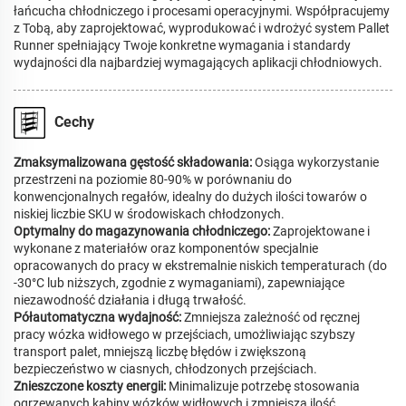
łańcucha chłodniczego i procesami operacyjnymi. Współpracujemy
z Tobą, aby zaprojektować, wyprodukować i wdrożyć system Pallet
Runner spełniający Twoje konkretne wymagania i standardy
wydajności dla najbardziej wymagających aplikacji chłodniowych.
Cechy
Zmaksymalizowana gęstość składowania:
Osiąga wykorzystanie
przestrzeni na poziomie 80-90% w porównaniu do
konwencjonalnych regałów, idealny do dużych ilości towarów o
niskiej liczbie SKU w środowiskach chłodzonych.
Optymalny do magazynowania chłodniczego:
Zaprojektowane i
wykonane z materiałów oraz komponentów specjalnie
opracowanych do pracy w ekstremalnie niskich temperaturach (do
-30°C lub niższych, zgodnie z wymaganiami), zapewniające
niezawodność działania i długą trwałość.
Półautomatyczna wydajność:
Zmniejsza zależność od ręcznej
pracy wózka widłowego w przejściach, umożliwiając szybszy
transport palet, mniejszą liczbę błędów i zwiększoną
bezpieczeństwo w ciasnych, chłodzonych przejściach.
Znieszczone koszty energii:
Minimalizuje potrzebę stosowania
ogrzewanych kabiny wózków widłowych i zmniejsza ilość