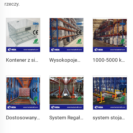
rzeczy.
Kontener z siatki stalowej nierdzewnej
Wysokopojemne Regały Przemysłowe do Sprzedaży
1000-5000 kg Wysokopojemne Regały Paletowe Regulowane
Dostosowany System Wózków Paletowych dla Magazynu
System Regałów Prowadnicowych OEM/ODM do Chłodni
system stojaków z radiowym wózkiem jezdnym dwukierunkowy