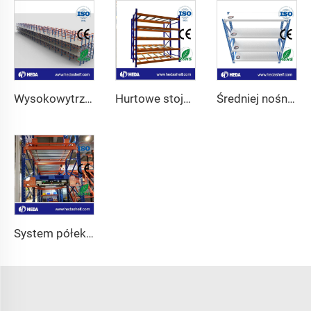
Wysokowytrzymały stojak konsolowy z poddaszem
Hurtowe stojaki z przepływem kartonów
Średniej nośności wysokie regały
System półek radio shuttle