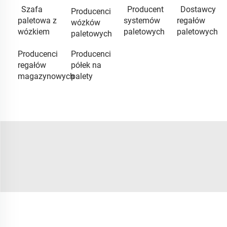
Szafa
Producent
Dostawcy
Producenci
paletowa z
systemów
regałów
wózków
wózkiem
paletowych
paletowych
paletowych
Producenci
Producenci
regałów
półek na
magazynowych
palety