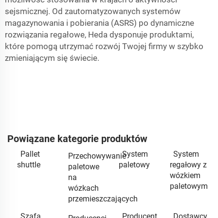
sejsmicznej. Od zautomatyzowanych systemów
magazynowania i pobierania (ASRS) po dynamiczne
rozwiązania regałowe, Heda dysponuje produktami,
które pomogą utrzymać rozwój Twojej firmy w szybko
zmieniającym się świecie.
Powiązane kategorie produktów
Pallet
System
System
Przechowywanie
shuttle
paletowy
regałowy z
paletowe
wózkiem
na
paletowym
wózkach
przemieszczających
Szafa
Producent
Dostawcy