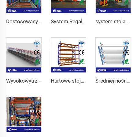
Dostosowany System Wózków Paletowych dla Magazynu
System Regałów Prowadnicowych OEM/ODM do Chłodni
system stojaków z radiowym wózkiem jezdnym dwukierunkowy
Wysokowytrzymały stojak konsolowy z poddaszem
Hurtowe stojaki z przepływem kartonów
Średniej nośności wysokie regały