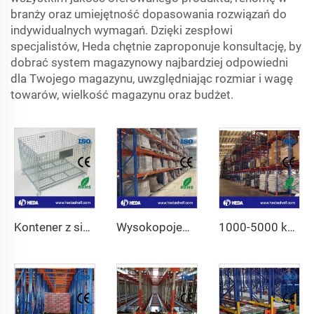
branży oraz umiejętność dopasowania rozwiązań do
indywidualnych wymagań. Dzięki zespłowi
specjalistów, Heda chętnie zaproponuje konsultację, by
dobrać system magazynowy najbardziej odpowiedni
dla Twojego magazynu, uwzględniając rozmiar i wagę
towarów, wielkość magazynu oraz budżet.
Kontener z siatki stalowej nierdzewnej
Wysokopojemne Regały Przemysłowe do Sprzedaży
1000-5000 kg Wysokopojemne Regały Paletowe Regulowane