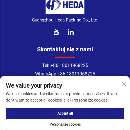
Guangzhou Heda Racking Co., Ltd.
Skontaktuj się z nami
Tel:
+86-18011968225
WhatsApp:
+86-18011968225
E-mail:
[email protected]
We value your privacy
Address: pokój 218, piętro 2, nr 183, TingYuan Road,
We use cookies and similar tools to provide our services. If you
XinGangDong Road, dzielnica Haizhu, Kanton, prowincja
don't want to accept all cookies, click Personalize cookies.
Guangdong, Chiny
Accept all
Wszelkie prawa zastrzeżone © Guangzhou Heda
Personalize cookies