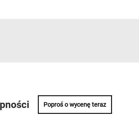
ępności
Poproś o wycenę teraz