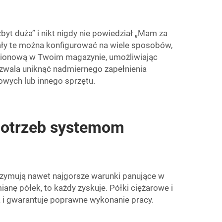
byt duża” i nikt nigdy nie powiedział „Mam za
gały te można konfigurować na wiele sposobów,
pionową w Twoim magazynie, umożliwiając
pozwala uniknąć nadmiernego zapełnienia
owych lub innego sprzętu.
potrzeb systemom
rzymują nawet najgorsze warunki panujące w
nę półek, to każdy zyskuje. Półki ciężarowe i
i gwarantuje poprawne wykonanie pracy.